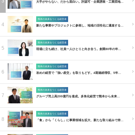
3
大手がやらない、だから面白い。許認可・企業誘致・工業団地…
熊本の未来をつくる経営者
4
新たな事業やプロジェクトに参画し、地域の活性化に邁進する…
熊本の未来をつくる経営者
5
現場に立ち続け、社員一人ひとりと向き合う。創業80年の年…
熊本の未来をつくる経営者
6
攻めの経営で「強い産交」を取りもどす。4期連続増収、5年…
熊本の未来をつくる経営者
7
グループ売上高200億円を達成。多角化経営で熊本から未来…
熊本の未来をつくる経営者
8
「食」から「くらし」に事業領域を拡大、新たな取り組みで持…