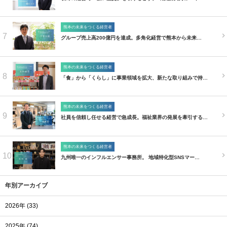
熊本の未来をつくる経営者
7
グループ売上高200億円を達成。多角化経営で熊本から未来…
熊本の未来をつくる経営者
8
「食」から「くらし」に事業領域を拡大、新たな取り組みで持…
熊本の未来をつくる経営者
9
社員を信頼し任せる経営で急成長。福祉業界の発展を牽引する…
熊本の未来をつくる経営者
10
九州唯一のインフルエンサー事務所。 地域特化型SNSマー…
年別アーカイブ
2026年 (33)
2025年 (74)