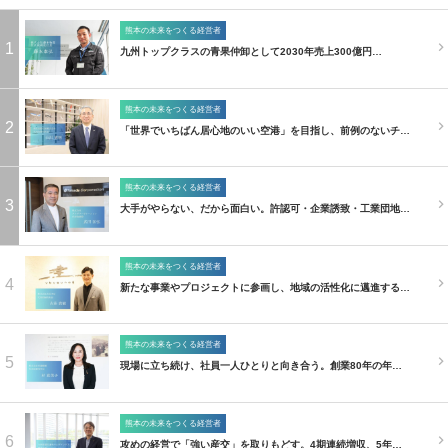
熊本の未来をつくる経営者
1
九州トップクラスの青果仲卸として2030年売上300億円…
熊本の未来をつくる経営者
2
「世界でいちばん居心地のいい空港」を目指し、前例のないチ…
熊本の未来をつくる経営者
3
大手がやらない、だから面白い。許認可・企業誘致・工業団地…
熊本の未来をつくる経営者
4
新たな事業やプロジェクトに参画し、地域の活性化に邁進する…
熊本の未来をつくる経営者
5
現場に立ち続け、社員一人ひとりと向き合う。創業80年の年…
熊本の未来をつくる経営者
6
攻めの経営で「強い産交」を取りもどす。4期連続増収、5年…