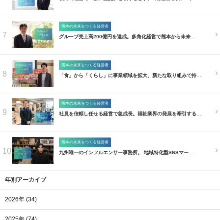
熊本の未来をつくる経営者
7
グループ売上高200億円を達成。多角化経営で熊本から未来…
熊本の未来をつくる経営者
8
「食」から「くらし」に事業領域を拡大、新たな取り組みで持…
熊本の未来をつくる経営者
9
社員を信頼し任せる経営で急成長。福祉業界の発展を牽引する…
熊本の未来をつくる経営者
10
九州唯一のインフルエンサー事務所。 地域特化型SNSマー…
年別アーカイブ
2026年 (34)
2025年 (74)