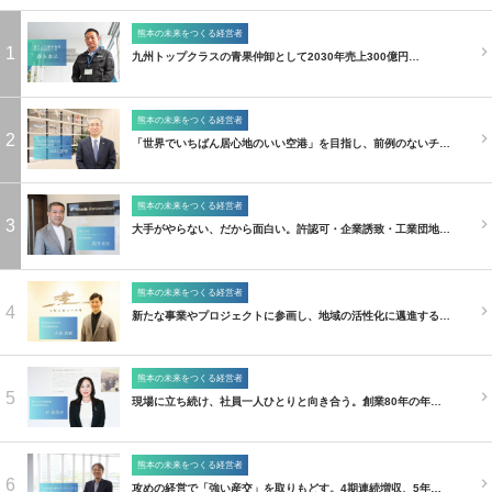
熊本の未来をつくる経営者
1
九州トップクラスの青果仲卸として2030年売上300億円…
熊本の未来をつくる経営者
2
「世界でいちばん居心地のいい空港」を目指し、前例のないチ…
熊本の未来をつくる経営者
3
大手がやらない、だから面白い。許認可・企業誘致・工業団地…
熊本の未来をつくる経営者
4
新たな事業やプロジェクトに参画し、地域の活性化に邁進する…
熊本の未来をつくる経営者
5
現場に立ち続け、社員一人ひとりと向き合う。創業80年の年…
熊本の未来をつくる経営者
6
攻めの経営で「強い産交」を取りもどす。4期連続増収、5年…