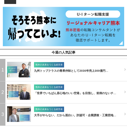
今週の人気記事
熊本の未来をつくる経営者
1
九州トップクラスの青果仲卸として2030年売上300億円…
熊本の未来をつくる経営者
2
「世界でいちばん居心地のいい空港」を目指し、前例のないチ…
熊本の未来をつくる経営者
3
大手がやらない、だから面白い。許認可・企業誘致・工業団地…