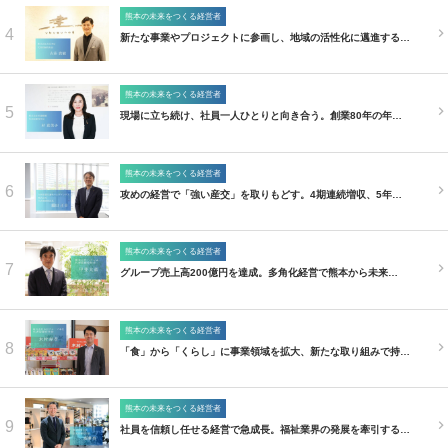
熊本の未来をつくる経営者
4
新たな事業やプロジェクトに参画し、地域の活性化に邁進する…
熊本の未来をつくる経営者
5
現場に立ち続け、社員一人ひとりと向き合う。創業80年の年…
熊本の未来をつくる経営者
6
攻めの経営で「強い産交」を取りもどす。4期連続増収、5年…
熊本の未来をつくる経営者
7
グループ売上高200億円を達成。多角化経営で熊本から未来…
熊本の未来をつくる経営者
8
「食」から「くらし」に事業領域を拡大、新たな取り組みで持…
熊本の未来をつくる経営者
9
社員を信頼し任せる経営で急成長。福祉業界の発展を牽引する…