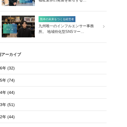
福祉業界の発展を牽引する…
熊本の未来をつくる経営者
0
九州唯一のインフルエンサー事務
所。 地域特化型SNSマー…
別アーカイブ
6年 (32)
5年 (74)
4年 (44)
3年 (51)
2年 (44)