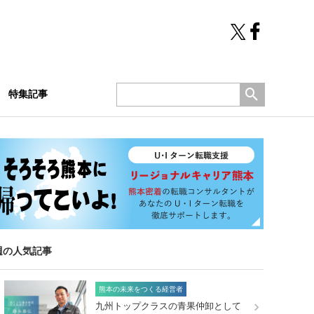
特集記事
週の人気記事
熊本の未来をつくる経営者
九州トップクラスの青果仲卸として