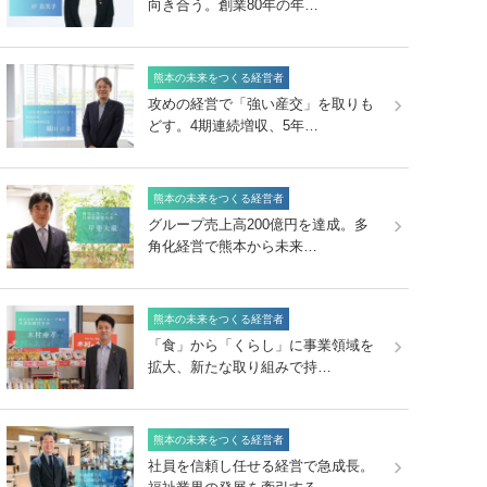
向き合う。創業80年の年…
熊本の未来をつくる経営者
攻めの経営で「強い産交」を取りも
どす。4期連続増収、5年…
熊本の未来をつくる経営者
グループ売上高200億円を達成。多
角化経営で熊本から未来…
熊本の未来をつくる経営者
「食」から「くらし」に事業領域を
拡大、新たな取り組みで持…
熊本の未来をつくる経営者
社員を信頼し任せる経営で急成長。