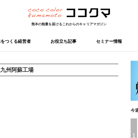
熊本の熱量を届ける
これからのキャリアマガジン
来をつくる経営者
お役立ち記事
セミナー情報
屋九州阿蘇工場
今
1