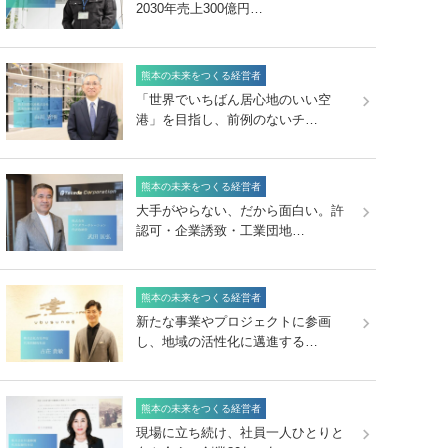
2030年売上300億円…
熊本の未来をつくる経営者
「世界でいちばん居心地のいい空
港」を目指し、前例のないチ…
熊本の未来をつくる経営者
大手がやらない、だから面白い。許
認可・企業誘致・工業団地…
熊本の未来をつくる経営者
新たな事業やプロジェクトに参画
し、地域の活性化に邁進する…
熊本の未来をつくる経営者
現場に立ち続け、社員一人ひとりと