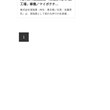
工場」稼働／マイポテチ…
株式会社湖池屋（本社：東京都／社長：佐藤章
氏）は、湖池屋として初の九州での生産拠…
1