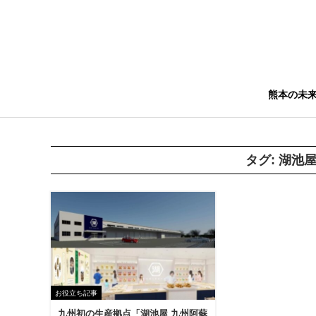
熊本の未
タグ:
湖池
お役立ち記事
九州初の生産拠点「湖池屋 九州阿蘇