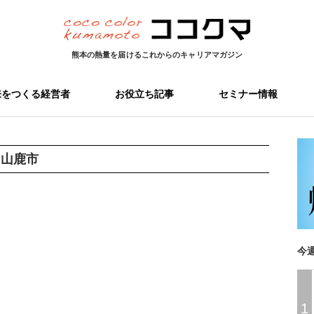
熊本の熱量を届ける
これからのキャリアマガジン
来をつくる経営者
お役立ち記事
セミナー情報
:
山鹿市
今
1