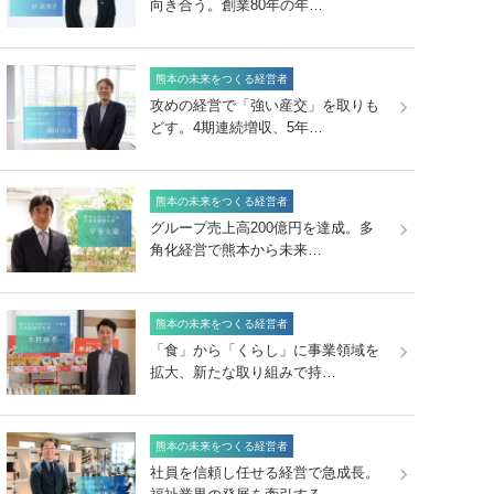
向き合う。創業80年の年…
熊本の未来をつくる経営者
攻めの経営で「強い産交」を取りも
どす。4期連続増収、5年…
熊本の未来をつくる経営者
グループ売上高200億円を達成。多
角化経営で熊本から未来…
熊本の未来をつくる経営者
「食」から「くらし」に事業領域を
拡大、新たな取り組みで持…
熊本の未来をつくる経営者
社員を信頼し任せる経営で急成長。