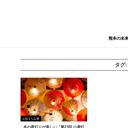
熊本の未
タグ
お役立ち記事
冬の夜灯りが美しい「第23回 山鹿灯