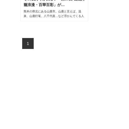
籠浪漫・百華百彩」が…
熊本の県北にある山鹿市。山鹿と言えば、温
泉、山鹿灯篭、八千代座…など浮かんでくる人
も多いのではないでしょうか。山鹿で、2月の
毎週金曜・土曜日に「山鹿灯籠浪漫・百華百
彩」が開催されています。この「山鹿灯籠浪
漫・百華百彩」は「日本夜景遺産」に認定され
ている、熊本が誇る美しい夜景の一つです。
1