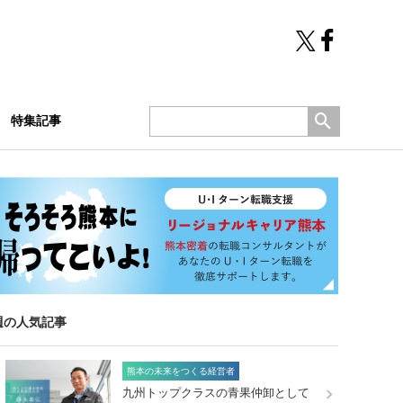
特集記事
週の人気記事
熊本の未来をつくる経営者
九州トップクラスの青果仲卸として