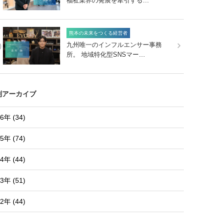
福祉業界の発展を牽引する…
熊本の未来をつくる経営者
0
九州唯一のインフルエンサー事務
所。 地域特化型SNSマー…
別アーカイブ
6年 (34)
5年 (74)
4年 (44)
3年 (51)
2年 (44)