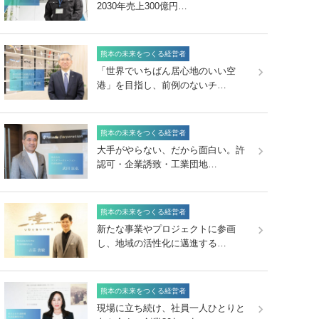
2030年売上300億円…
熊本の未来をつくる経営者
「世界でいちばん居心地のいい空
港」を目指し、前例のないチ…
熊本の未来をつくる経営者
大手がやらない、だから面白い。許
認可・企業誘致・工業団地…
熊本の未来をつくる経営者
新たな事業やプロジェクトに参画
し、地域の活性化に邁進する…
熊本の未来をつくる経営者
現場に立ち続け、社員一人ひとりと