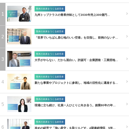
熊本の未来をつくる経営者
1
九州トップクラスの青果仲卸として2030年売上300億円…
熊本の未来をつくる経営者
2
「世界でいちばん居心地のいい空港」を目指し、前例のないチ…
熊本の未来をつくる経営者
3
大手がやらない、だから面白い。許認可・企業誘致・工業団地…
熊本の未来をつくる経営者
4
新たな事業やプロジェクトに参画し、地域の活性化に邁進する…
熊本の未来をつくる経営者
5
現場に立ち続け、社員一人ひとりと向き合う。創業80年の年…
熊本の未来をつくる経営者
6
攻めの経営で「強い産交」を取りもどす。4期連続増収、5年…