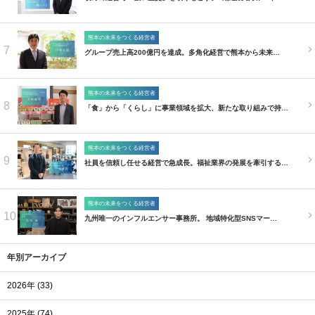
熊本の未来をつくる経営者
7
グループ売上高200億円を達成。多角化経営で熊本から未来…
熊本の未来をつくる経営者
8
「食」から「くらし」に事業領域を拡大、新たな取り組みで持…
熊本の未来をつくる経営者
9
社員を信頼し任せる経営で急成長。福祉業界の発展を牽引する…
熊本の未来をつくる経営者
10
九州唯一のインフルエンサー事務所。 地域特化型SNSマー…
年別アーカイブ
2026年 (33)
2025年 (74)