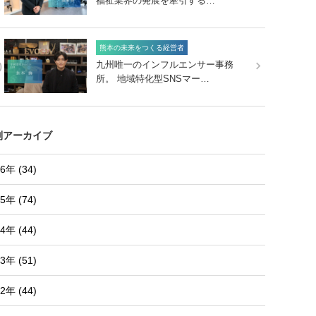
福祉業界の発展を牽引する…
熊本の未来をつくる経営者
0
九州唯一のインフルエンサー事務
所。 地域特化型SNSマー…
別アーカイブ
6年 (34)
5年 (74)
4年 (44)
3年 (51)
2年 (44)