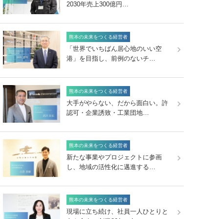
2030年売上300億円…
熊本の未来をつくる経営者
「世界でいちばん居心地のいい空
港」を目指し、前例のないチ…
熊本の未来をつくる経営者
大手がやらない、だから面白い。許
認可・企業誘致・工業団地…
熊本の未来をつくる経営者
新たな事業やプロジェクトに参画
し、地域の活性化に邁進する…
熊本の未来をつくる経営者
現場に立ち続け、社員一人ひとりと