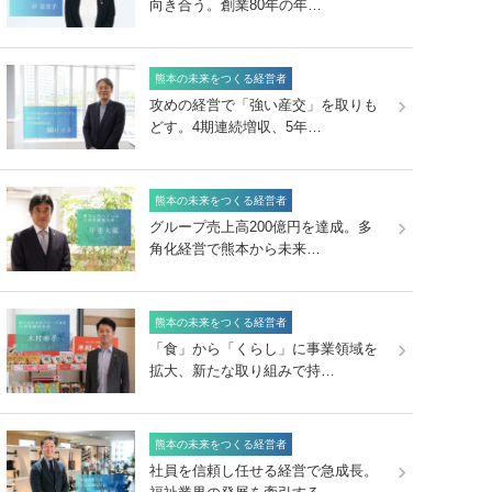
向き合う。創業80年の年…
熊本の未来をつくる経営者
攻めの経営で「強い産交」を取りも
どす。4期連続増収、5年…
熊本の未来をつくる経営者
グループ売上高200億円を達成。多
角化経営で熊本から未来…
熊本の未来をつくる経営者
「食」から「くらし」に事業領域を
拡大、新たな取り組みで持…
熊本の未来をつくる経営者
社員を信頼し任せる経営で急成長。