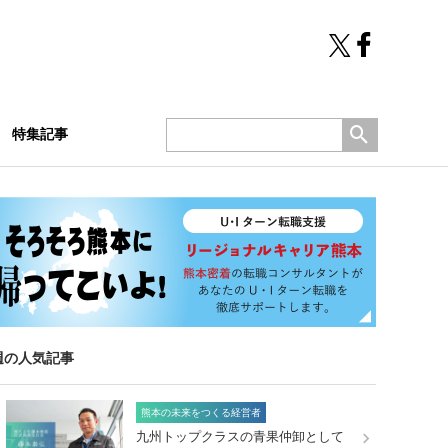
特集記事
週の人気記事
熊本の未来をつくる経営者
九州トップクラスの青果仲卸として