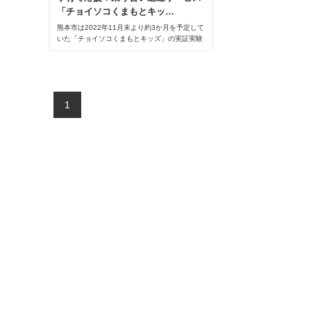
「チョイソコくまもとキッ…
熊本市は2022年11月末より約3か月を予定して
いた「チョイソコくまもとキッズ」の実証実験
を延長することを発表しました。開始以来、利
用者は増加傾向にあり、本格運行に向けて対象
校区を拡大し、2023年4月以降も引き続き実証
実験が行われます。
1