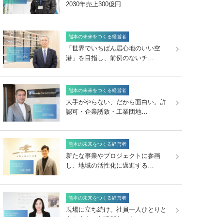
2030年売上300億円…
熊本の未来をつくる経営者
「世界でいちばん居心地のいい空
港」を目指し、前例のないチ…
熊本の未来をつくる経営者
大手がやらない、だから面白い。許
認可・企業誘致・工業団地…
熊本の未来をつくる経営者
新たな事業やプロジェクトに参画
し、地域の活性化に邁進する…
熊本の未来をつくる経営者
現場に立ち続け、社員一人ひとりと