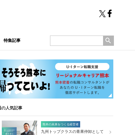
特集記事
週の人気記事
熊本の未来をつくる経営者
九州トップクラスの青果仲卸として