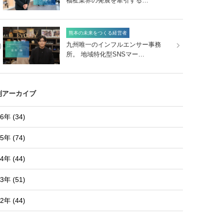
福祉業界の発展を牽引する…
熊本の未来をつくる経営者
0
九州唯一のインフルエンサー事務
所。 地域特化型SNSマー…
別アーカイブ
6年 (34)
5年 (74)
4年 (44)
3年 (51)
2年 (44)