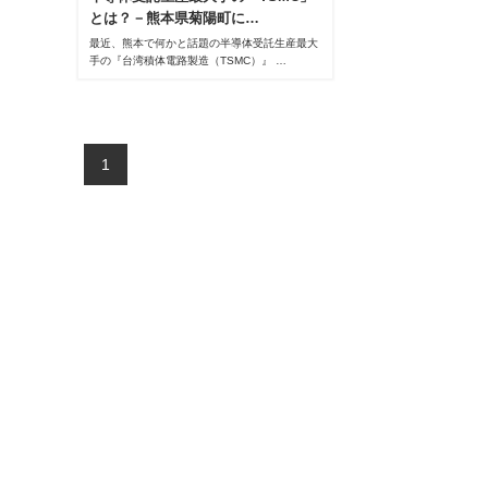
とは？－熊本県菊陽町に…
最近、熊本で何かと話題の半導体受託生産最大
手の『台湾積体電路製造（TSMC）』 …
1