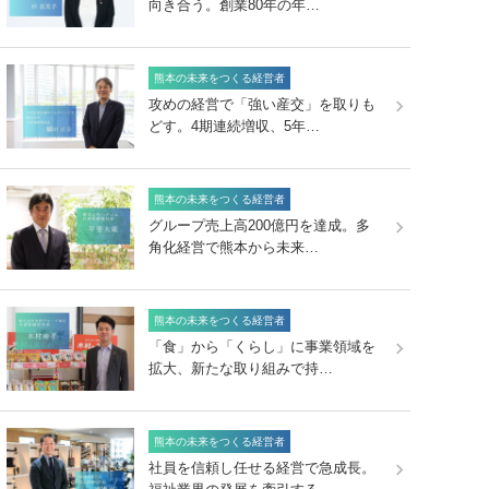
向き合う。創業80年の年…
熊本の未来をつくる経営者
攻めの経営で「強い産交」を取りも
どす。4期連続増収、5年…
熊本の未来をつくる経営者
グループ売上高200億円を達成。多
角化経営で熊本から未来…
熊本の未来をつくる経営者
「食」から「くらし」に事業領域を
拡大、新たな取り組みで持…
熊本の未来をつくる経営者
社員を信頼し任せる経営で急成長。