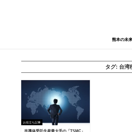
熊本の未
タグ:
台湾
お役立ち記事
半導体受託生産最大手の「TSMC」