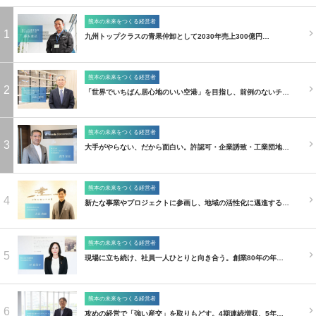
熊本の未来をつくる経営者
1
九州トップクラスの青果仲卸として2030年売上300億円…
熊本の未来をつくる経営者
2
「世界でいちばん居心地のいい空港」を目指し、前例のないチ…
熊本の未来をつくる経営者
3
大手がやらない、だから面白い。許認可・企業誘致・工業団地…
熊本の未来をつくる経営者
4
新たな事業やプロジェクトに参画し、地域の活性化に邁進する…
熊本の未来をつくる経営者
5
現場に立ち続け、社員一人ひとりと向き合う。創業80年の年…
熊本の未来をつくる経営者
6
攻めの経営で「強い産交」を取りもどす。4期連続増収、5年…