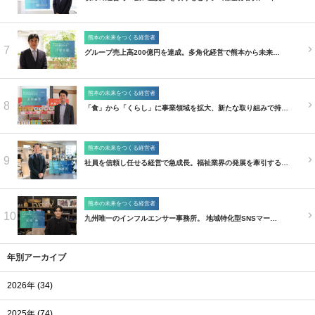
熊本の未来をつくる経営者
7
グループ売上高200億円を達成。多角化経営で熊本から未来…
熊本の未来をつくる経営者
8
「食」から「くらし」に事業領域を拡大、新たな取り組みで持…
熊本の未来をつくる経営者
9
社員を信頼し任せる経営で急成長。福祉業界の発展を牽引する…
熊本の未来をつくる経営者
10
九州唯一のインフルエンサー事務所。 地域特化型SNSマー…
年別アーカイブ
2026年 (34)
2025年 (74)