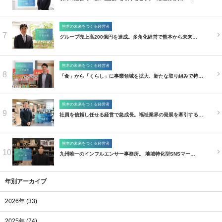
熊本の未来をつくる経営者
7
グループ売上高200億円を達成。多角化経営で熊本から未来…
熊本の未来をつくる経営者
8
「食」から「くらし」に事業領域を拡大、新たな取り組みで持…
熊本の未来をつくる経営者
9
社員を信頼し任せる経営で急成長。福祉業界の発展を牽引する…
熊本の未来をつくる経営者
10
九州唯一のインフルエンサー事務所。 地域特化型SNSマー…
年別アーカイブ
2026年 (33)
2025年 (74)