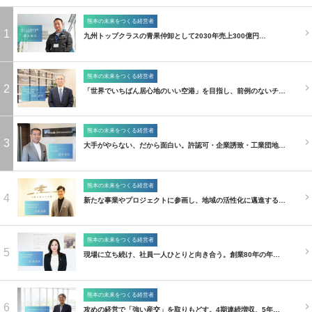
熊本の未来をつくる経営者
1
九州トップクラスの青果仲卸として2030年売上300億円…
熊本の未来をつくる経営者
2
「世界でいちばん居心地のいい空港」を目指し、前例のないチ…
熊本の未来をつくる経営者
3
大手がやらない、だから面白い。許認可・企業誘致・工業団地…
熊本の未来をつくる経営者
4
新たな事業やプロジェクトに参画し、地域の活性化に邁進する…
熊本の未来をつくる経営者
5
現場に立ち続け、社員一人ひとりと向き合う。創業80年の年…
熊本の未来をつくる経営者
6
攻めの経営で「強い産交」を取りもどす。4期連続増収、5年…