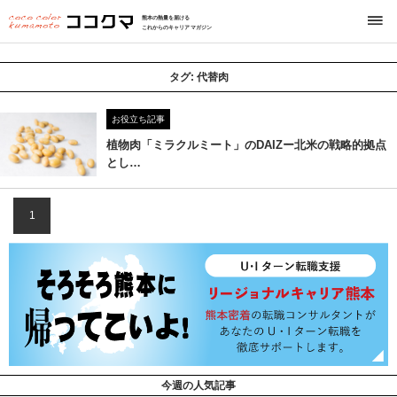
熊本の熱量を届ける
これからのキャリアマガジン
タグ:
代替肉
お役立ち記事
植物肉「ミラクルミート」のDAIZー北米の戦略的拠点
とし…
1
今週の人気記事