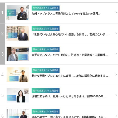
熊本の未来をつくる経営者
1
九州トップクラスの青果仲卸として2030年売上300億円…
熊本の未来をつくる経営者
2
「世界でいちばん居心地のいい空港」を目指し、前例のないチ…
熊本の未来をつくる経営者
3
大手がやらない、だから面白い。許認可・企業誘致・工業団地…
熊本の未来をつくる経営者
4
新たな事業やプロジェクトに参画し、地域の活性化に邁進する…
熊本の未来をつくる経営者
5
現場に立ち続け、社員一人ひとりと向き合う。創業80年の年…
熊本の未来をつくる経営者
6
攻めの経営で「強い産交」を取りもどす。4期連続増収、5年…