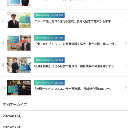
熊本の未来をつくる経営者
7
グループ売上高200億円を達成。多角化経営で熊本から未来…
熊本の未来をつくる経営者
8
「食」から「くらし」に事業領域を拡大、新たな取り組みで持…
熊本の未来をつくる経営者
9
社員を信頼し任せる経営で急成長。福祉業界の発展を牽引する…
熊本の未来をつくる経営者
10
九州唯一のインフルエンサー事務所。 地域特化型SNSマー…
年別アーカイブ
2026年 (34)
2025年 (74)