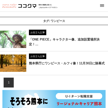
熊本の熱量を届ける
これからのキャリアマガジン
タグ:
ワンピース
お役立ち記事
「ONE PIECE」キャラクター像、追加設置場所決
定！…
お役立ち記事
熊本県庁にワンピース・ルフィ像！11月30日に除幕式
1