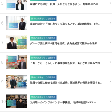
5
現場に立ち続け、社員一人ひとりと向き合う。創業80年の年…
熊本の未来をつくる経営者
6
攻めの経営で「強い産交」を取りもどす。4期連続増収、5年…
熊本の未来をつくる経営者
7
グループ売上高200億円を達成。多角化経営で熊本から未来…
熊本の未来をつくる経営者
8
「食」から「くらし」に事業領域を拡大、新たな取り組みで持…
熊本の未来をつくる経営者
9
社員を信頼し任せる経営で急成長。福祉業界の発展を牽引する…
熊本の未来をつくる経営者
10
九州唯一のインフルエンサー事務所。 地域特化型SNSマー…