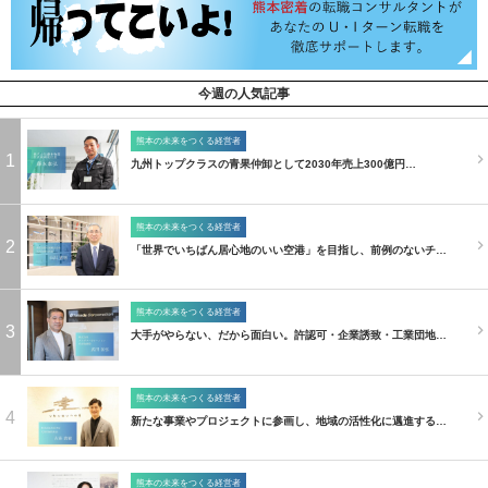
今週の人気記事
熊本の未来をつくる経営者
1
九州トップクラスの青果仲卸として2030年売上300億円…
熊本の未来をつくる経営者
2
「世界でいちばん居心地のいい空港」を目指し、前例のないチ…
熊本の未来をつくる経営者
3
大手がやらない、だから面白い。許認可・企業誘致・工業団地…
熊本の未来をつくる経営者
4
新たな事業やプロジェクトに参画し、地域の活性化に邁進する…
熊本の未来をつくる経営者