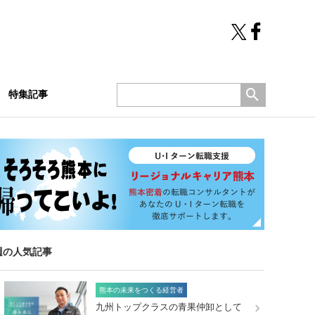
特集記事
週の人気記事
熊本の未来をつくる経営者
九州トップクラスの青果仲卸として