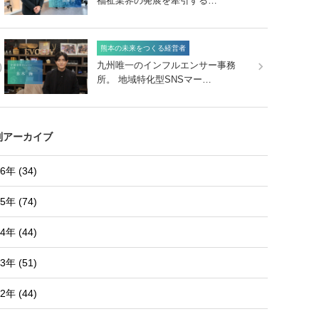
福祉業界の発展を牽引する…
熊本の未来をつくる経営者
0
九州唯一のインフルエンサー事務
所。 地域特化型SNSマー…
別アーカイブ
6年 (34)
5年 (74)
4年 (44)
3年 (51)
2年 (44)