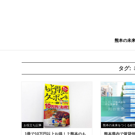
熊本の未
タグ:
お役立ち記事
熊本の未来をつくる経
1冊で10万円以上お得！？熊本のも
熊本県内で賃貸