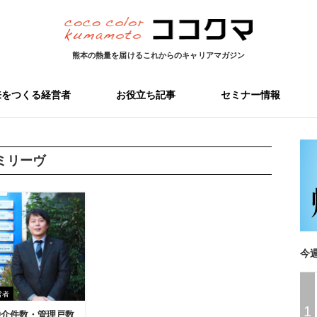
熊本の熱量を届ける
これからのキャリアマガジン
来をつくる経営者
お役立ち記事
セミナー情報
ミリーヴ
今
営者
1
仲介件数・管理戸数