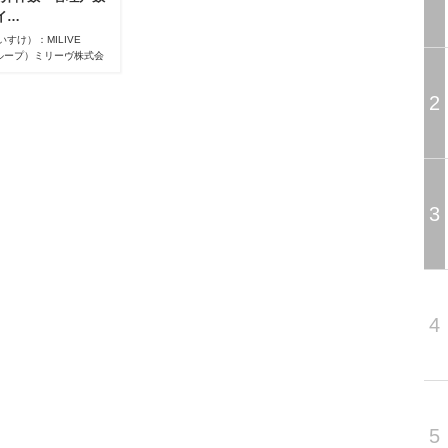
イ…
すけ）：MILIVE
グループ）ミリーヴ株式会
市出身。熊本学園大学卒
産を経て2004年株式
2
、14年8月同社代表取締
グループをホールディング
ミリーヴ株式会社代表取
3
4
5