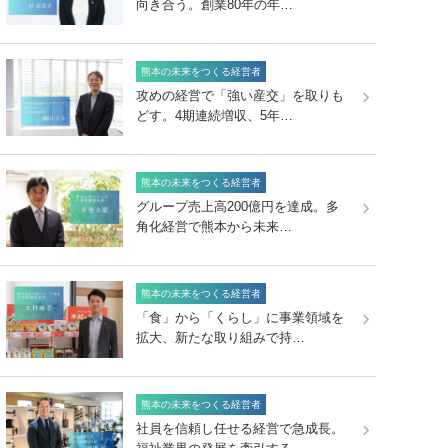
向き合う。創業80年の年…
熊本の未来をつくる経営者
攻めの経営で「強い産交」を取りも
どす。4期連続増収、5年…
熊本の未来をつくる経営者
グループ売上高200億円を達成。多
角化経営で熊本から未来…
熊本の未来をつくる経営者
「食」から「くらし」に事業領域を
拡大、新たな取り組みで持…
熊本の未来をつくる経営者
社員を信頼し任せる経営で急成長。