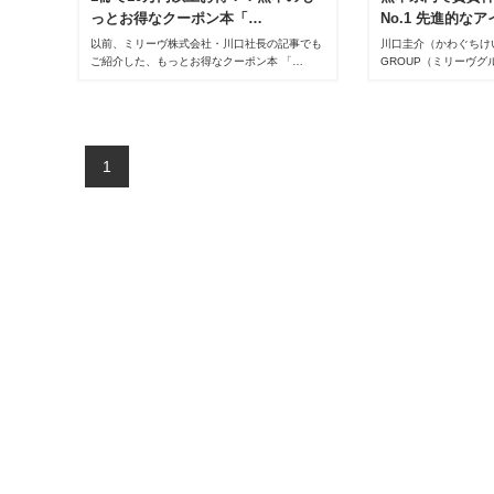
っとお得なクーポン本「…
No.1 先進的なア
以前、ミリーヴ株式会社・川口社長の記事でも
川口圭介（かわぐちけい
ご紹介した、もっとお得なクーポン本 「…
GROUP（ミリーヴ
社・代表取締役。熊本
業後、株式会社三好不動
会社明和不動産に入社
役就任。16年1月に
ス化し、親会社である
1
締役に就任。