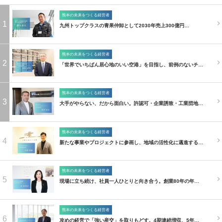
熊本の未来をつくる経営者
1
九州トップクラスの青果仲卸として2030年売上300億円…
熊本の未来をつくる経営者
2
「世界でいちばん居心地のいい空港」を目指し、前例のないチ…
熊本の未来をつくる経営者
3
大手がやらない、だから面白い。許認可・企業誘致・工業団地…
熊本の未来をつくる経営者
4
新たな事業やプロジェクトに参画し、地域の活性化に邁進する…
熊本の未来をつくる経営者
5
現場に立ち続け、社員一人ひとりと向き合う。創業80年の年…
熊本の未来をつくる経営者
6
攻めの経営で「強い産交」を取りもどす。4期連続増収、5年…