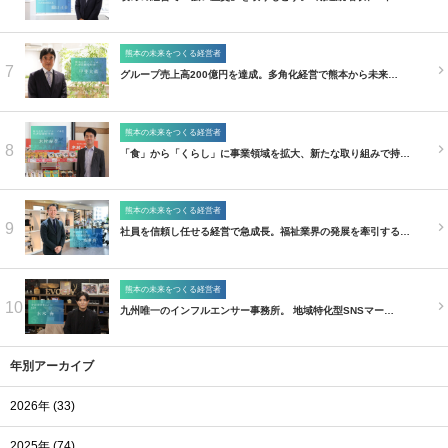
熊本の未来をつくる経営者
7
グループ売上高200億円を達成。多角化経営で熊本から未来…
熊本の未来をつくる経営者
8
「食」から「くらし」に事業領域を拡大、新たな取り組みで持…
熊本の未来をつくる経営者
9
社員を信頼し任せる経営で急成長。福祉業界の発展を牽引する…
熊本の未来をつくる経営者
10
九州唯一のインフルエンサー事務所。 地域特化型SNSマー…
年別アーカイブ
2026年 (33)
2025年 (74)