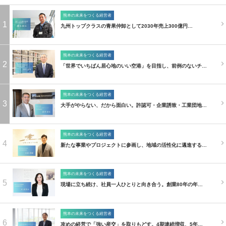
熊本の未来をつくる経営者
1
九州トップクラスの青果仲卸として2030年売上300億円…
熊本の未来をつくる経営者
2
「世界でいちばん居心地のいい空港」を目指し、前例のないチ…
熊本の未来をつくる経営者
3
大手がやらない、だから面白い。許認可・企業誘致・工業団地…
熊本の未来をつくる経営者
4
新たな事業やプロジェクトに参画し、地域の活性化に邁進する…
熊本の未来をつくる経営者
5
現場に立ち続け、社員一人ひとりと向き合う。創業80年の年…
熊本の未来をつくる経営者
6
攻めの経営で「強い産交」を取りもどす。4期連続増収、5年…