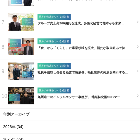
熊本の未来をつくる経営者
7
グループ売上高200億円を達成。多角化経営で熊本から未来…
熊本の未来をつくる経営者
8
「食」から「くらし」に事業領域を拡大、新たな取り組みで持…
熊本の未来をつくる経営者
9
社員を信頼し任せる経営で急成長。福祉業界の発展を牽引する…
熊本の未来をつくる経営者
10
九州唯一のインフルエンサー事務所。 地域特化型SNSマー…
年別アーカイブ
2026年 (34)
2025年 (74)