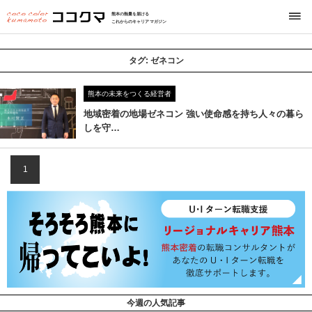
熊本の熱量を届ける
これからのキャリアマガジン
タグ:
ゼネコン
熊本の未来をつくる経営者
地域密着の地場ゼネコン 強い使命感を持ち人々の暮ら
しを守…
1
今週の人気記事