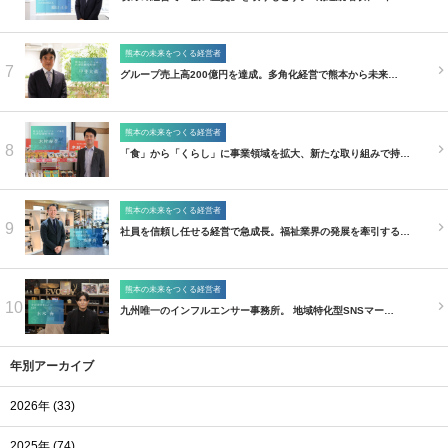
熊本の未来をつくる経営者
7
グループ売上高200億円を達成。多角化経営で熊本から未来…
熊本の未来をつくる経営者
8
「食」から「くらし」に事業領域を拡大、新たな取り組みで持…
熊本の未来をつくる経営者
9
社員を信頼し任せる経営で急成長。福祉業界の発展を牽引する…
熊本の未来をつくる経営者
10
九州唯一のインフルエンサー事務所。 地域特化型SNSマー…
年別アーカイブ
2026年 (33)
2025年 (74)