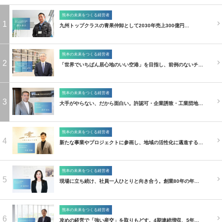
熊本の未来をつくる経営者
1
九州トップクラスの青果仲卸として2030年売上300億円…
熊本の未来をつくる経営者
2
「世界でいちばん居心地のいい空港」を目指し、前例のないチ…
熊本の未来をつくる経営者
3
大手がやらない、だから面白い。許認可・企業誘致・工業団地…
熊本の未来をつくる経営者
4
新たな事業やプロジェクトに参画し、地域の活性化に邁進する…
熊本の未来をつくる経営者
5
現場に立ち続け、社員一人ひとりと向き合う。創業80年の年…
熊本の未来をつくる経営者
6
攻めの経営で「強い産交」を取りもどす。4期連続増収、5年…