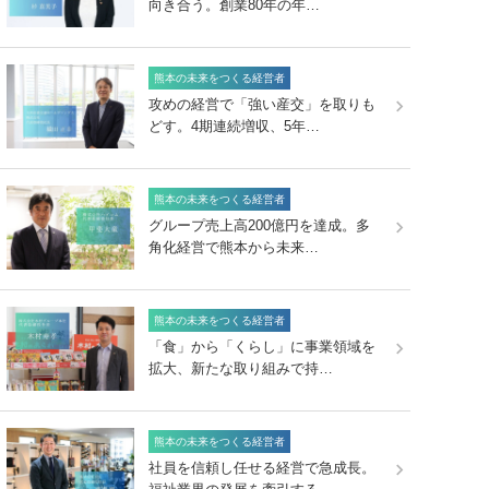
向き合う。創業80年の年…
熊本の未来をつくる経営者
攻めの経営で「強い産交」を取りも
どす。4期連続増収、5年…
熊本の未来をつくる経営者
グループ売上高200億円を達成。多
角化経営で熊本から未来…
熊本の未来をつくる経営者
「食」から「くらし」に事業領域を
拡大、新たな取り組みで持…
熊本の未来をつくる経営者
社員を信頼し任せる経営で急成長。