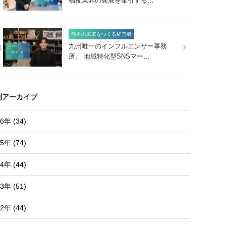
福祉業界の発展を牽引する…
熊本の未来をつくる経営者
0
九州唯一のインフルエンサー事務
所。 地域特化型SNSマー…
別アーカイブ
6年 (34)
5年 (74)
4年 (44)
3年 (51)
2年 (44)