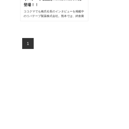
登場！！
ココクマでも橋爪社長のインタビューを掲載中
のリバテープ製薬株式会社。熊本では、絆創膏
のことを「リバテープ」と愛称で呼ぶ人も多
く、私たちの生活にも身近な存在の企業となっ
ています。2023年5月7日より、同社が
Amazonの新CMに登場しています。
1