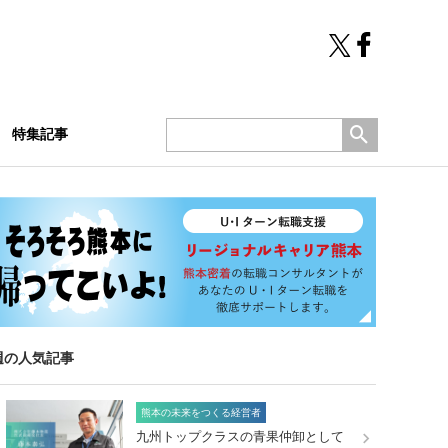
特集記事
週の人気記事
熊本の未来をつくる経営者
九州トップクラスの青果仲卸として