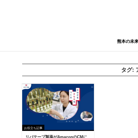
熊本の未
タグ:
お役立ち記事
リバテープ製薬がAmazonのCMに