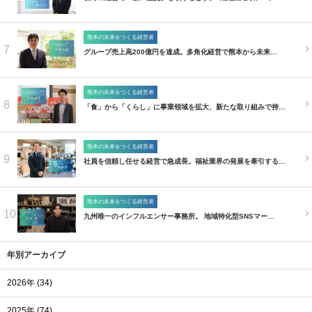
熊本の未来をつくる経営者
7
グループ売上高200億円を達成。多角化経営で熊本から未来…
熊本の未来をつくる経営者
8
「食」から「くらし」に事業領域を拡大、新たな取り組みで持…
熊本の未来をつくる経営者
9
社員を信頼し任せる経営で急成長。福祉業界の発展を牽引する…
熊本の未来をつくる経営者
10
九州唯一のインフルエンサー事務所。 地域特化型SNSマー…
年別アーカイブ
2026年 (34)
2025年 (74)