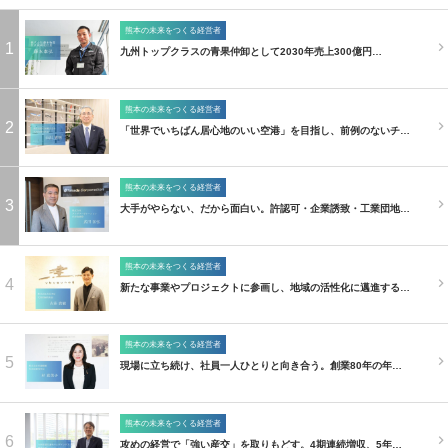
熊本の未来をつくる経営者
1
九州トップクラスの青果仲卸として2030年売上300億円…
熊本の未来をつくる経営者
2
「世界でいちばん居心地のいい空港」を目指し、前例のないチ…
熊本の未来をつくる経営者
3
大手がやらない、だから面白い。許認可・企業誘致・工業団地…
熊本の未来をつくる経営者
4
新たな事業やプロジェクトに参画し、地域の活性化に邁進する…
熊本の未来をつくる経営者
5
現場に立ち続け、社員一人ひとりと向き合う。創業80年の年…
熊本の未来をつくる経営者
6
攻めの経営で「強い産交」を取りもどす。4期連続増収、5年…