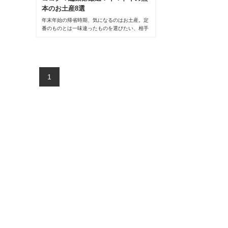
本のお土産8選
年末年始の帰省時期、気になるのはお土産。定
番のものとは一味違ったものを選びたい、相手
に喜ばれるものを贈りたい・・・
そこでココクマ編集部がイマドキの熊本のお土
産を勝手に厳選しました。長い歴史あるお菓子
屋さんもイマドキに進化されています！
相手の喜ぶ顔を思い浮かべながら熊本のお土産
1
を選んでみてはいかがでしょうか？