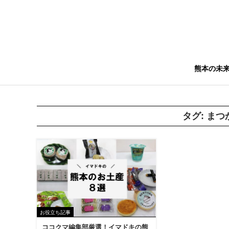
熊本の未
タグ:
まつ
お役立ち記事
ココクマ編集部厳選！イマドキの熊