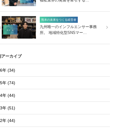
福祉業界の発展を牽引する…
熊本の未来をつくる経営者
0
九州唯一のインフルエンサー事務
所。 地域特化型SNSマー…
別アーカイブ
6年 (34)
5年 (74)
4年 (44)
3年 (51)
2年 (44)