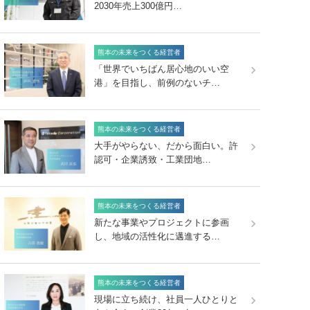
2030年売上300億円…
熊本の未来をつくる経営者
「世界でいちばん居心地のいい空
港」を目指し、前例のないチ…
熊本の未来をつくる経営者
大手がやらない、だから面白い。許
認可・企業誘致・工業団地…
熊本の未来をつくる経営者
新たな事業やプロジェクトに参画
し、地域の活性化に邁進する…
熊本の未来をつくる経営者
現場に立ち続け、社員一人ひとりと