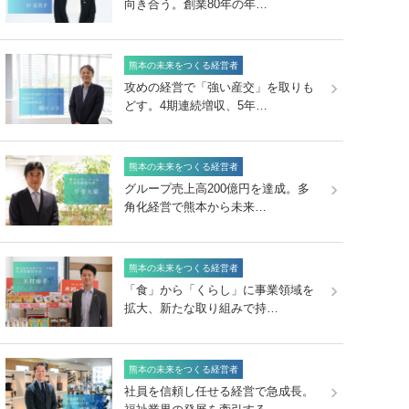
向き合う。創業80年の年…
熊本の未来をつくる経営者
攻めの経営で「強い産交」を取りも
どす。4期連続増収、5年…
熊本の未来をつくる経営者
グループ売上高200億円を達成。多
角化経営で熊本から未来…
熊本の未来をつくる経営者
「食」から「くらし」に事業領域を
拡大、新たな取り組みで持…
熊本の未来をつくる経営者
社員を信頼し任せる経営で急成長。