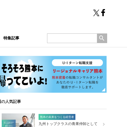
特集記事
週の人気記事
熊本の未来をつくる経営者
九州トップクラスの青果仲卸として