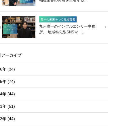
福祉業界の発展を牽引する…
熊本の未来をつくる経営者
0
九州唯一のインフルエンサー事務
所。 地域特化型SNSマー…
別アーカイブ
6年 (34)
5年 (74)
4年 (44)
3年 (51)
2年 (44)