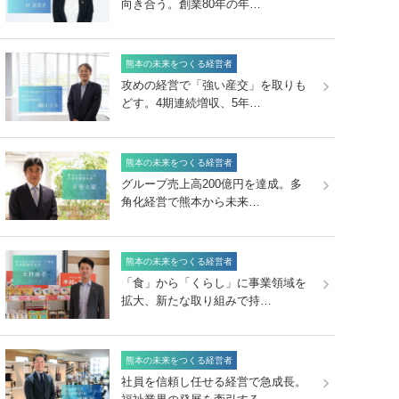
向き合う。創業80年の年…
熊本の未来をつくる経営者
攻めの経営で「強い産交」を取りも
どす。4期連続増収、5年…
熊本の未来をつくる経営者
グループ売上高200億円を達成。多
角化経営で熊本から未来…
熊本の未来をつくる経営者
「食」から「くらし」に事業領域を
拡大、新たな取り組みで持…
熊本の未来をつくる経営者
社員を信頼し任せる経営で急成長。