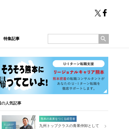
特集記事
週の人気記事
熊本の未来をつくる経営者
九州トップクラスの青果仲卸として