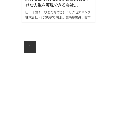
せな人生を実現できる会社…
山田千鶴子（やまだちづこ）：サクセスリンク
株式会社・代表取締役社長。宮崎県出身。熊本
大学医療技術大学部衛生技術科を卒業後、10年
間臨床検査技師として勤務。1994年に同社入
社。出産、子育てによる休職を経て、2005年
専務として復帰。2018年より現職。
1