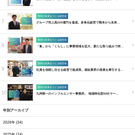
熊本の未来をつくる経営者
7
グループ売上高200億円を達成。多角化経営で熊本から未来…
熊本の未来をつくる経営者
8
「食」から「くらし」に事業領域を拡大、新たな取り組みで持…
熊本の未来をつくる経営者
9
社員を信頼し任せる経営で急成長。福祉業界の発展を牽引する…
熊本の未来をつくる経営者
10
九州唯一のインフルエンサー事務所。 地域特化型SNSマー…
年別アーカイブ
2026年 (34)
2025年 (74)