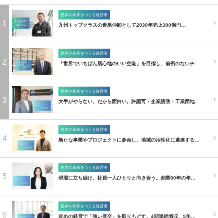
熊本の未来をつくる経営者
1
九州トップクラスの青果仲卸として2030年売上300億円…
熊本の未来をつくる経営者
2
「世界でいちばん居心地のいい空港」を目指し、前例のないチ…
熊本の未来をつくる経営者
3
大手がやらない、だから面白い。許認可・企業誘致・工業団地…
熊本の未来をつくる経営者
4
新たな事業やプロジェクトに参画し、地域の活性化に邁進する…
熊本の未来をつくる経営者
5
現場に立ち続け、社員一人ひとりと向き合う。創業80年の年…
熊本の未来をつくる経営者
6
攻めの経営で「強い産交」を取りもどす。4期連続増収、5年…