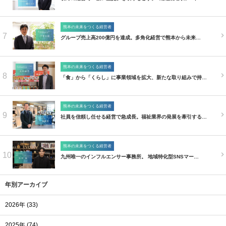
熊本の未来をつくる経営者
7
グループ売上高200億円を達成。多角化経営で熊本から未来…
熊本の未来をつくる経営者
8
「食」から「くらし」に事業領域を拡大、新たな取り組みで持…
熊本の未来をつくる経営者
9
社員を信頼し任せる経営で急成長。福祉業界の発展を牽引する…
熊本の未来をつくる経営者
10
九州唯一のインフルエンサー事務所。 地域特化型SNSマー…
年別アーカイブ
2026年 (33)
2025年 (74)