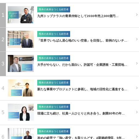
熊本の未来をつくる経営者
1
九州トップクラスの青果仲卸として2030年売上300億円…
熊本の未来をつくる経営者
2
「世界でいちばん居心地のいい空港」を目指し、前例のないチ…
熊本の未来をつくる経営者
3
大手がやらない、だから面白い。許認可・企業誘致・工業団地…
熊本の未来をつくる経営者
4
新たな事業やプロジェクトに参画し、地域の活性化に邁進する…
熊本の未来をつくる経営者
5
現場に立ち続け、社員一人ひとりと向き合う。創業80年の年…
熊本の未来をつくる経営者
6
攻めの経営で「強い産交」を取りもどす。4期連続増収、5年…