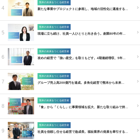
熊本の未来をつくる経営者
4
新たな事業やプロジェクトに参画し、地域の活性化に邁進する…
熊本の未来をつくる経営者
5
現場に立ち続け、社員一人ひとりと向き合う。創業80年の年…
熊本の未来をつくる経営者
6
攻めの経営で「強い産交」を取りもどす。4期連続増収、5年…
熊本の未来をつくる経営者
7
グループ売上高200億円を達成。多角化経営で熊本から未来…
熊本の未来をつくる経営者
8
「食」から「くらし」に事業領域を拡大、新たな取り組みで持…
熊本の未来をつくる経営者
9
社員を信頼し任せる経営で急成長。福祉業界の発展を牽引する…