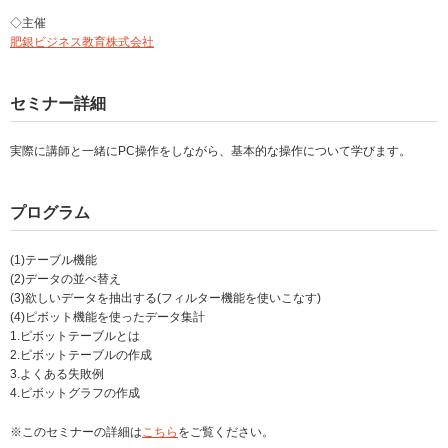
◇主催
肥銀ビジネス教育株式会社
セミナー詳細
実際に講師と一緒にPC操作をしながら、基本的な操作について学びます。
プログラム
(1)テーブル機能
(2)データの並べ替え
(3)欲しいデータを抽出する(フィルター機能を使いこなす)
(4)ピボット機能を使ったデータ集計
1.ピボットテーブルとは
2.ピボットテーブルの作成
3.よくある失敗例
4.ピボットグラフの作成
※このセミナーの詳細は
こちら
をご覧ください。