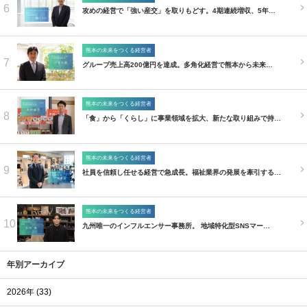
6
攻めの経営で「強い産交」を取りもどす。4期連続増収、5年…
熊本の未来をつくる経営者
7
グループ売上高200億円を達成。多角化経営で熊本から未来…
熊本の未来をつくる経営者
8
「食」から「くらし」に事業領域を拡大、新たな取り組みで持…
熊本の未来をつくる経営者
9
社員を信頼し任せる経営で急成長。福祉業界の発展を牽引する…
熊本の未来をつくる経営者
10
九州唯一のインフルエンサー事務所。 地域特化型SNSマー…
年別アーカイブ
2026年 (33)