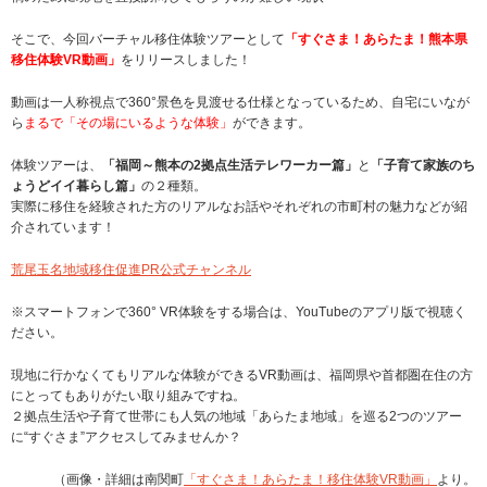
そこで、今回バーチャル移住体験ツアーとして
「すぐさま！あらたま！熊本県
移住体験VR動画」
をリリースしました！
動画は一人称視点で360°景色を見渡せる仕様となっているため、自宅にいなが
ら
まるで「その場にいるような体験」
ができます。
体験ツアーは、
「福岡～熊本の2拠点生活テレワーカー篇」
と
「子育て家族のち
ょうどイイ暮らし篇」
の２種類。
実際に移住を経験された方のリアルなお話やそれぞれの市町村の魅力などが紹
介されています！
荒尾玉名地域移住促進PR公式チャンネル
※スマートフォンで360° VR体験をする場合は、YouTubeのアプリ版で視聴く
ださい。
現地に行かなくてもリアルな体験ができるVR動画は、福岡県や首都圏在住の方
にとってもありがたい取り組みですね。
２拠点生活や子育て世帯にも人気の地域「あらたま地域」を巡る2つのツアー
に“すぐさま”アクセスしてみませんか？
（画像・詳細は南関町
「すぐさま！あらたま！移住体験VR動画」
より。