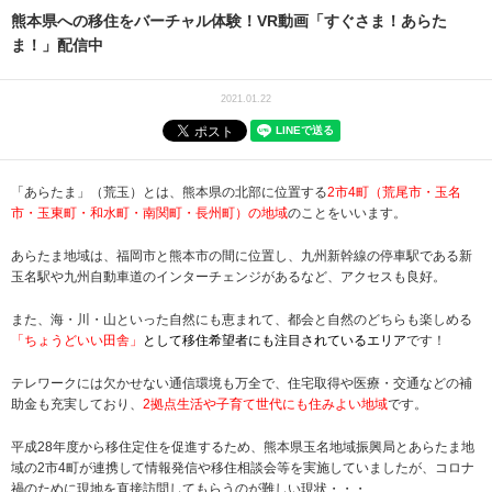
熊本県への移住をバーチャル体験！VR動画「すぐさま！あらた
ま！」配信中
2021.01.22
「あらたま」（荒玉）とは、熊本県の北部に位置する
2市4町（荒尾市・玉名
市・玉東町・和水町・南関町・長州町）の地域
のことをいいます。
あらたま地域は、福岡市と熊本市の間に位置し、九州新幹線の停車駅である新
玉名駅や九州自動車道のインターチェンジがあるなど、アクセスも良好。
また、海・川・山といった自然にも恵まれて、都会と自然のどちらも楽しめる
「ちょうどいい田舎」
として移住希望者にも注目されているエリア
です！
テレワークには欠かせない通信環境も万全で、住宅取得や医療・交通などの補
助金も充実しており、
2拠点生活や子育て世代にも住みよい地域
です。
平成28年度から移住定住を促進するため、熊本県玉名地域振興局とあらたま地
域の2市4町が連携して情報発信や移住相談会等を実施していましたが、コロナ
禍のために現地を直接訪問してもらうのが難しい現状・・・