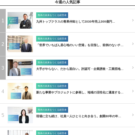
今週の人気記事
熊本の未来をつくる経営者
1
九州トップクラスの青果仲卸として2030年売上300億円…
熊本の未来をつくる経営者
2
「世界でいちばん居心地のいい空港」を目指し、前例のないチ…
熊本の未来をつくる経営者
3
大手がやらない、だから面白い。許認可・企業誘致・工業団地…
熊本の未来をつくる経営者
4
新たな事業やプロジェクトに参画し、地域の活性化に邁進する…
熊本の未来をつくる経営者
5
現場に立ち続け、社員一人ひとりと向き合う。創業80年の年…
熊本の未来をつくる経営者