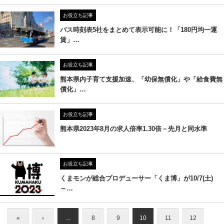
お役立ち記事
バス時刻表5社をまとめて表示可能に！「180円均一運
賃」…
お役立ち記事
熊本県内子育て支援加速、「幼保無償化」や「給食費無
償化」…
お役立ち記事
熊本県2023年8月の求人倍率1.30倍－先月と同水準
お役立ち記事
くまモンが総合プロデューサー「くま博」が10/7(土)
～…
«
‹
...
8
9
10
11
12