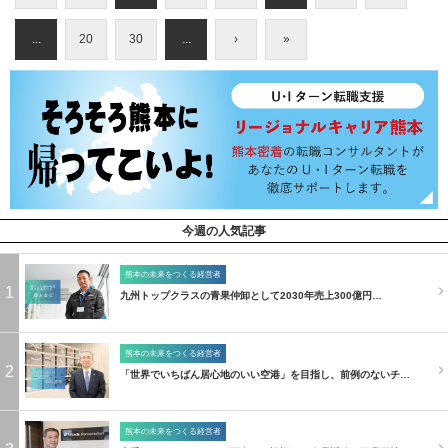
...
20
30
...
›
»
今週の人気記事
熊本の未来をつくる経営者
1
九州トップクラスの青果仲卸として2030年売上300億円…
熊本の未来をつくる経営者
2
「世界でいちばん居心地のいい空港」を目指し、前例のないチ…
熊本の未来をつくる経営者