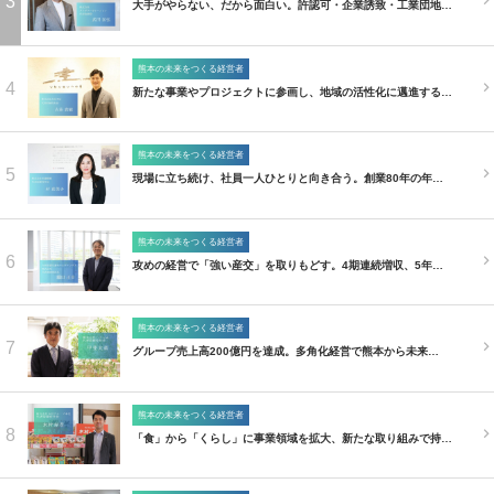
3
大手がやらない、だから面白い。許認可・企業誘致・工業団地…
熊本の未来をつくる経営者
4
新たな事業やプロジェクトに参画し、地域の活性化に邁進する…
熊本の未来をつくる経営者
5
現場に立ち続け、社員一人ひとりと向き合う。創業80年の年…
熊本の未来をつくる経営者
6
攻めの経営で「強い産交」を取りもどす。4期連続増収、5年…
熊本の未来をつくる経営者
7
グループ売上高200億円を達成。多角化経営で熊本から未来…
熊本の未来をつくる経営者
8
「食」から「くらし」に事業領域を拡大、新たな取り組みで持…