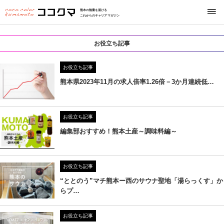
熊本の熱量を届ける
これからのキャリアマガジン
お役立ち記事
お役立ち記事
熊本県2023年11月の求人倍率1.26倍－3か月連続低…
お役立ち記事
編集部おすすめ！熊本土産～調味料編～
お役立ち記事
“ととのう”マチ熊本ー西のサウナ聖地「湯らっくす」か
らプ…
お役立ち記事