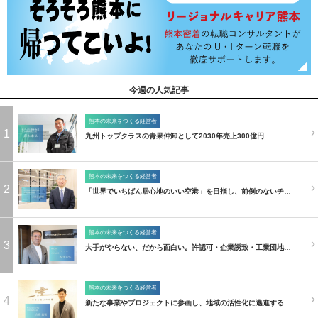
今週の人気記事
熊本の未来をつくる経営者
1
九州トップクラスの青果仲卸として2030年売上300億円…
熊本の未来をつくる経営者
2
「世界でいちばん居心地のいい空港」を目指し、前例のないチ…
熊本の未来をつくる経営者
3
大手がやらない、だから面白い。許認可・企業誘致・工業団地…
熊本の未来をつくる経営者
4
新たな事業やプロジェクトに参画し、地域の活性化に邁進する…