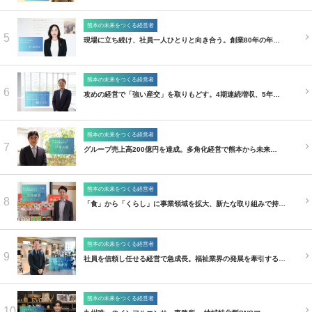
熊本の未来をつくる経営者
5
現場に立ち続け、社員一人ひとりと向き合う。創業80年の年…
熊本の未来をつくる経営者
6
攻めの経営で「強い産交」を取りもどす。4期連続増収、5年…
熊本の未来をつくる経営者
7
グループ売上高200億円を達成。多角化経営で熊本から未来…
熊本の未来をつくる経営者
8
「食」から「くらし」に事業領域を拡大、新たな取り組みで持…
熊本の未来をつくる経営者
9
社員を信頼し任せる経営で急成長。福祉業界の発展を牽引する…
熊本の未来をつくる経営者
10