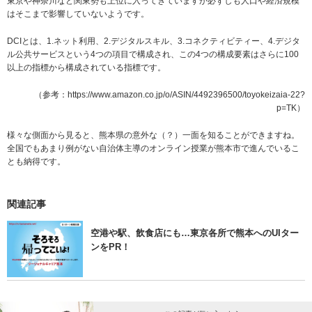
東京や神奈川など関東勢も上位に入ってきていますが必ずしも人口や経済規模
はそこまで影響していないようです。
DCIとは、1.ネット利用、2.デジタルスキル、3.コネクティビティー、4.デジタ
ル公共サービスという4つの項目で構成され、この4つの構成要素はさらに100
以上の指標から構成されている指標です。
（参考：https://www.amazon.co.jp/o/ASIN/4492396500/toyokeizaia-22?
p=TK）
様々な側面から見ると、熊本県の意外な（？）一面を知ることができますね。
全国でもあまり例がない自治体主導のオンライン授業が熊本市で進んでいるこ
とも納得です。
関連記事
空港や駅、飲食店にも…東京各所で熊本へのUIター
ンをPR！