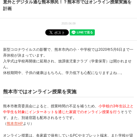
意外とデジタル通な熊本県民！？熊本市ではオンライン授業実施を
計画
2020.04.09
新型コロナウイルスの影響で、熊本市内の小・中学校では2020年5月6日まで一
斉休校が決まっています。
入学式は学校再開後に延期され、放課後児童クラブ（学童保育）は開かれませ
ん。
休校期間中、子供の健康はもちろん、学力低下も心配になりますよね…。
熊本市ではオンライン授業を実施
熊本市教育委員会によると、授業時間の不足を補うため、
小学校の3年生以上と
中学生を対象にインターネットを通じた家庭でのオンライン授業を行う
そうで
す。また、別途宿題も配布されるそうです。
（
熊本市HP
より）
オンライン授業は、各家庭で保有しているPCやタブレット端末、また学校が貸