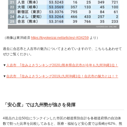
（画像は東洋経済
https://toyokeizai.net/articles/-/434259
より）
過去に合志市と人吉市の魅力についてまとめていますので、こちらもあわせて
ぜひご覧ください。
▼
人吉市 ｢住みよさランキング2020｣熊本県合志市が今年も九州沖縄1位！
▼
合志市 ｢住みよさランキング2019｣九州沖縄1位！合志市の魅力とは！？
「安心度」では九州勢が強さを発揮
4視点の上位50位にランクインした市区の都道県別合計を各都道府県の自治体
数で割った比率を比較してみると、医療・福祉など安心度では長崎が62%、熊