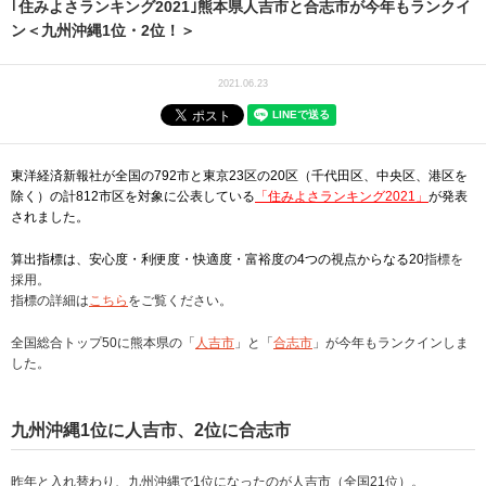
｢住みよさランキング2021｣熊本県人吉市と合志市が今年もランクイ
ン＜九州沖縄1位・2位！＞
2021.06.23
東洋経済新報社が全国の792市と東京23区の20区（千代田区、中央区、港区を
除く）の計812市区を対象に公表している
「住みよさランキング2021」
が発表
されました。
算出指標は、安心度・利便度・快適度・富裕度の4つの視点からなる20
指標を
採用。
指標の詳細は
こちら
をご覧ください。
全国総合トップ50に熊本県の「
人吉市
」と「
合志市
」が今年もランクインしま
した。
九州沖縄1位に人吉市、2位に合志市
昨年と入れ替わり、九州沖縄で1位になったのが人吉市（全国21位）。