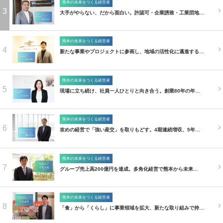
熊本の未来をつくる経営者
3
大手がやらない、だから面白い。許認可・企業誘致・工業団地…
熊本の未来をつくる経営者
4
新たな事業やプロジェクトに参画し、地域の活性化に邁進する…
熊本の未来をつくる経営者
5
現場に立ち続け、社員一人ひとりと向き合う。創業80年の年…
熊本の未来をつくる経営者
6
攻めの経営で「強い産交」を取りもどす。4期連続増収、5年…
熊本の未来をつくる経営者
7
グループ売上高200億円を達成。多角化経営で熊本から未来…
熊本の未来をつくる経営者
8
「食」から「くらし」に事業領域を拡大、新たな取り組みで持…