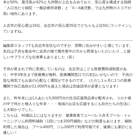
本が50%、鹿児島が42%と九州勢が上位を占めており、安心度を構成する指標
「人口当たり病院・一般診療所床数」と「0～4歳児数」では九州勢のスコアが
高い傾向にあります。
人吉市の安心度は16位、合志市の安心度35位でどちらも上位50にランクインし
ていますね。
編集部スタッフYも合志市在住なのですが、実際に住みやすいと感じています。
先日は子供を散歩中に近所の畑で農作業中の方から野菜をいただいたり…と嬉
しいサプライズな出来事もありました（笑）
子供が産まれて特に実感しているのは、合志市はこども医療費助成制度があ
り、中学3年生まで医療費が無料。医療機関窓口での支払いがないので、子供の
急な病気でもお金の心配なく通院ができるのです。（ただし1ヵ月に1つの医療
機関で自己負担が21,000円を超えた場合は別途請求が必要となります）
また、昨年末には1人あたり5,000円分の生活応援商品券が配布され、コロナ禍
の中で何かと物入りな年末・・・地域のお店を応援するにも自分たちの生活に
も大助かりでした。
こちらは、40歳以上にはなりますが、健康推進でユーパレス弁天プール・トレ
ーニングジム利用料補助（1回につき200円補助）などの制度もあります。補助
利用した場合は、プール400円、ジム200円で利用可能です。健康にも家計にも
優しい！