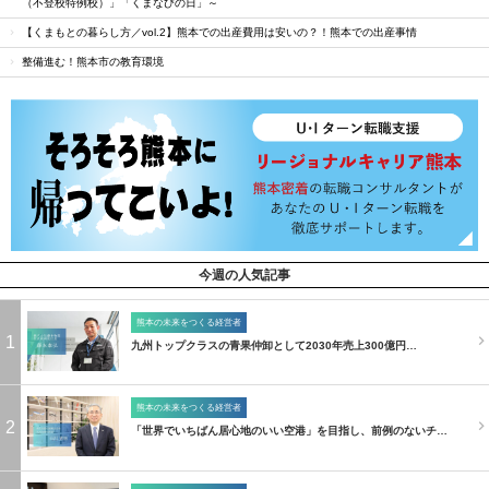
（不登校特例校）」「くまなびの日」～
【くまもとの暮らし方／vol.2】熊本での出産費用は安いの？！熊本での出産事情
整備進む！熊本市の教育環境
今週の人気記事
熊本の未来をつくる経営者
1
九州トップクラスの青果仲卸として2030年売上300億円…
熊本の未来をつくる経営者
2
「世界でいちばん居心地のいい空港」を目指し、前例のないチ…