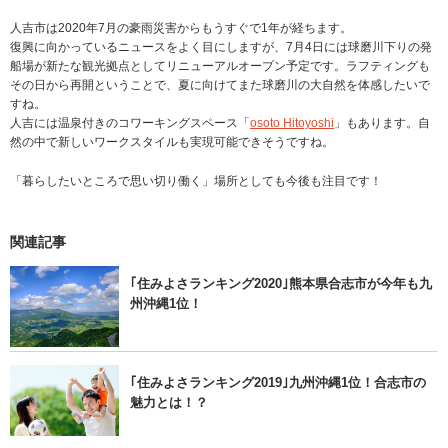
人吉市は2020年7月の豪雨災害からもうすぐで1年が経ちます。
復興に向かっているニュースをよく目にしますが、7月4日には球磨川下りの発
船場が新たな観光拠点としてリニューアルオープン予定です。ラフティングも
その日から再開ということで、夏に向けてまた球磨川の大自然を体感したいで
すね。
人吉には温泉付きのコワーキングスペース「
osoto Hitoyoshi
」もあります。自
然の中で新しいワークスタイルも実現可能できそうですね。
「暮らしたいところで思い切り働く」場所としても今後も注目です！
関連記事
｢住みよさランキング2020｣熊本県合志市が今年も九
州沖縄1位！
｢住みよさランキング2019｣九州沖縄1位！合志市の
魅力とは！？