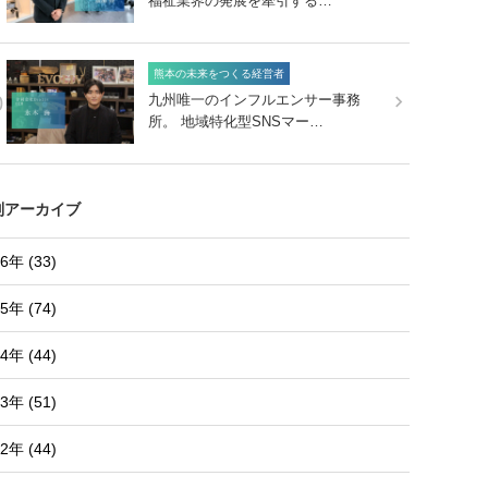
福祉業界の発展を牽引する…
熊本の未来をつくる経営者
0
九州唯一のインフルエンサー事務
所。 地域特化型SNSマー…
別アーカイブ
6年 (33)
5年 (74)
4年 (44)
3年 (51)
2年 (44)