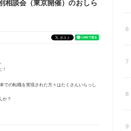
個別相談会（東京開催）のおしら
6
7
。
た！
熊本での転職を実現された方々はたくさんいらっし
8
んか？
9