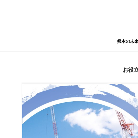
熊本の未
お役