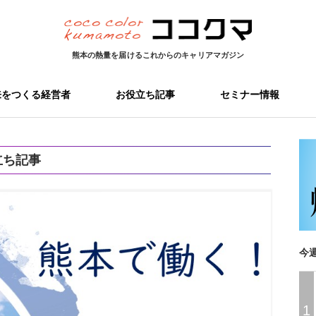
熊本の熱量を届ける
これからのキャリアマガジン
来をつくる経営者
お役立ち記事
セミナー情報
立ち記事
今
1