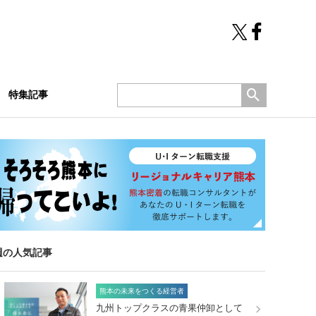
特集記事
週の人気記事
熊本の未来をつくる経営者
九州トップクラスの青果仲卸として