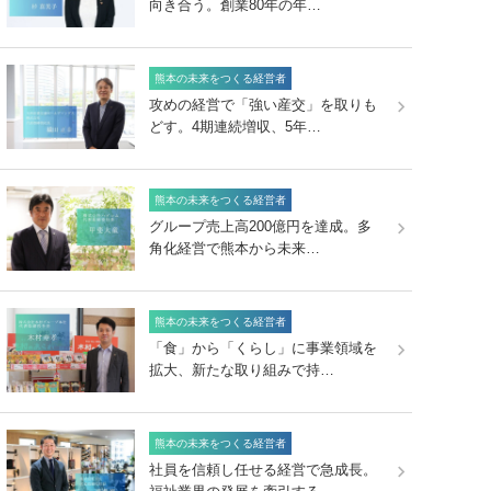
向き合う。創業80年の年…
熊本の未来をつくる経営者
攻めの経営で「強い産交」を取りも
どす。4期連続増収、5年…
熊本の未来をつくる経営者
グループ売上高200億円を達成。多
角化経営で熊本から未来…
熊本の未来をつくる経営者
「食」から「くらし」に事業領域を
拡大、新たな取り組みで持…
熊本の未来をつくる経営者
社員を信頼し任せる経営で急成長。