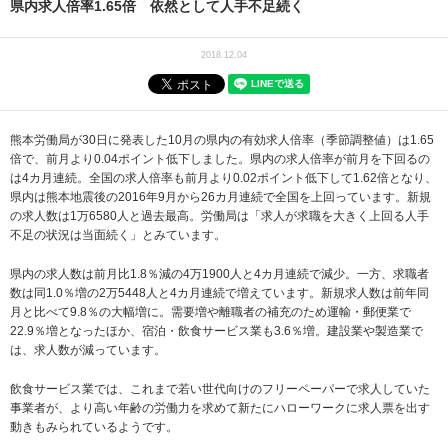
県内求人倍率1.65倍 依然として人手不足続く
2018.12.04
熊本労働局が30日に発表した10月の県内の有効求人倍率（季節調整値）は1.65
倍で、前月より0.04ポイント低下しました。県内の求人倍率が前月を下回るの
は4カ月連続。全国の求人倍率も前月より0.02ポイント低下して1.62倍となり、
県内は熊本地震後の2016年9月から26カ月連続で全国を上回っています。新規
の求人数は1万6580人と過去最高。労働局は「求人が求職を大きく上回る人手
不足の状況は当面続く」とみています。
県内の求人数は前月比1.8％減の4万1900人と4カ月連続で減少。一方、求職者
数は同1.0％増の2万5448人と4カ月連続で増えています。新規求人数は前年同
月と比べて9.8％の大幅増に。需要増や離職者の補充のため運輸・郵便業で
22.9％増となったほか、宿泊・飲食サービス業も3.6％増。建設業や製造業で
は、求人数が減っています。
飲食サービス業では、これまで若い世代向けのフリーペーパーで求人していた
事業者が、より高い年齢の労働力を求めて新たにハローワークに求人票を出す
動きもみられているようです。