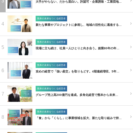
3
大手がやらない、だから面白い。許認可・企業誘致・工業団地…
熊本の未来をつくる経営者
4
新たな事業やプロジェクトに参画し、地域の活性化に邁進する…
熊本の未来をつくる経営者
5
現場に立ち続け、社員一人ひとりと向き合う。創業80年の年…
熊本の未来をつくる経営者
6
攻めの経営で「強い産交」を取りもどす。4期連続増収、5年…
熊本の未来をつくる経営者
7
グループ売上高200億円を達成。多角化経営で熊本から未来…
熊本の未来をつくる経営者
8
「食」から「くらし」に事業領域を拡大、新たな取り組みで持…