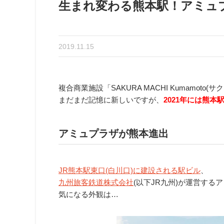
生まれ変わる熊本駅！アミュプ
2019.11.15
複合商業施設「SAKURA MACHI Kumamoto
まだまだ記憶に新しいですが、
2021年には熊
アミュプラザが熊本進出
JR熊本駅東口(白川口)に建設される駅ビル
、
九州旅客鉄道株式会社
(以下JR九州)が運営す
気になる外観は…