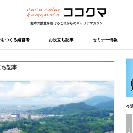
熊本の熱量を届ける
これからのキャリアマガジン
来をつくる経営者
お役立ち記事
セミナー情報
立ち記事
今
1