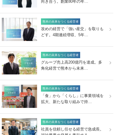
向き合う。創業80年の年…
熊本の未来をつくる経営者
攻めの経営で「強い産交」を取りも
どす。4期連続増収、5年…
熊本の未来をつくる経営者
グループ売上高200億円を達成。多
角化経営で熊本から未来…
熊本の未来をつくる経営者
「食」から「くらし」に事業領域を
拡大、新たな取り組みで持…
熊本の未来をつくる経営者
社員を信頼し任せる経営で急成長。