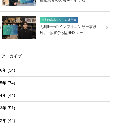
福祉業界の発展を牽引する…
熊本の未来をつくる経営者
0
九州唯一のインフルエンサー事務
所。 地域特化型SNSマー…
別アーカイブ
6年 (34)
5年 (74)
4年 (44)
3年 (51)
2年 (44)