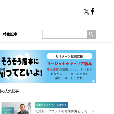
特集記事
週の人気記事
熊本の未来をつくる経営者
九州トップクラスの青果仲卸として