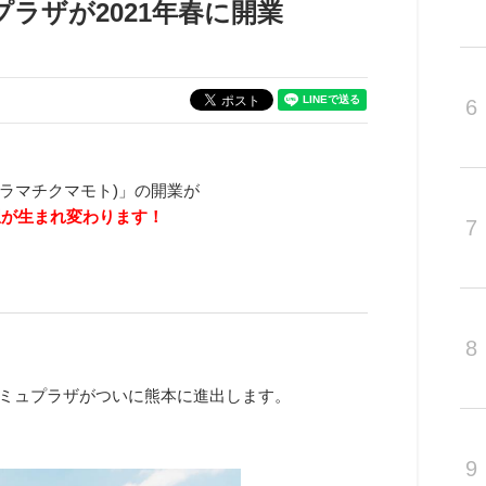
ラザが2021年春に開業
6
(サクラマチクマモト)」の開業が
本駅が生まれ変わります！
7
8
るアミュプラザがついに熊本に進出します。
9