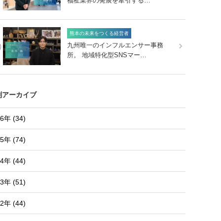
福祉業界の発展を牽引する…
熊本の未来をつくる経営者
0
九州唯一のインフルエンサー事務
所。 地域特化型SNSマー…
別アーカイブ
6年 (34)
5年 (74)
4年 (44)
3年 (51)
2年 (44)