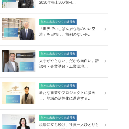
2030年売上300億円…
熊本の未来をつくる経営者
「世界でいちばん居心地のいい空
港」を目指し、前例のないチ…
熊本の未来をつくる経営者
大手がやらない、だから面白い。許
認可・企業誘致・工業団地…
熊本の未来をつくる経営者
新たな事業やプロジェクトに参画
し、地域の活性化に邁進する…
熊本の未来をつくる経営者
現場に立ち続け、社員一人ひとりと