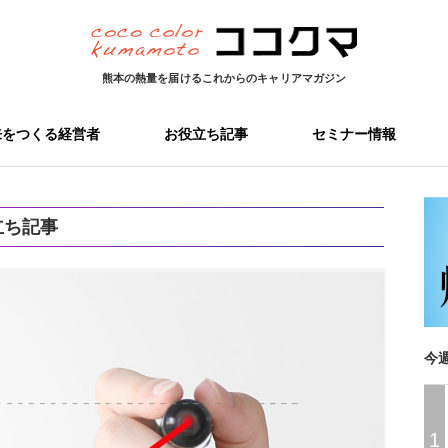
熊本の熱量を届ける
これからのキャリアマガジン
来をつくる経営者
お役立ち記事
セミナー情報
立ち記事
今
1