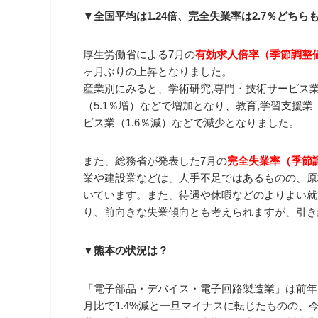
▼全国平均は1.24倍、完全失業率は2.7％どちら
厚生労働省による7月の
有効求人倍率（季節調整値
ヶ月ぶりの上昇となりました。
産業別にみると、学術研究,専門・技術サービス業（
（5.1％増）などで増加となり、教育,学習支援業（
ビス業（1.6％減）などで減少となりました。
また、総務省が発表した7月の
完全失業率（季節調
業や建設業などは、人手不足ではあるものの、原
いています。また、待遇や休暇などのよりよい就
り、前向きな失業傾向とも考えられますが、引き
▼熊本の状況は？
「電子部品・デバイス・電子回路製造業」は前年同
月比で1.4%減と一旦マイナスに転じたものの