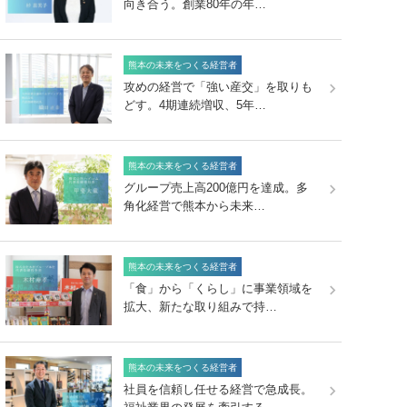
向き合う。創業80年の年…
熊本の未来をつくる経営者
攻めの経営で「強い産交」を取りも
どす。4期連続増収、5年…
熊本の未来をつくる経営者
グループ売上高200億円を達成。多
角化経営で熊本から未来…
熊本の未来をつくる経営者
「食」から「くらし」に事業領域を
拡大、新たな取り組みで持…
熊本の未来をつくる経営者
社員を信頼し任せる経営で急成長。