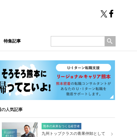
特集記事
週の人気記事
熊本の未来をつくる経営者
九州トップクラスの青果仲卸として