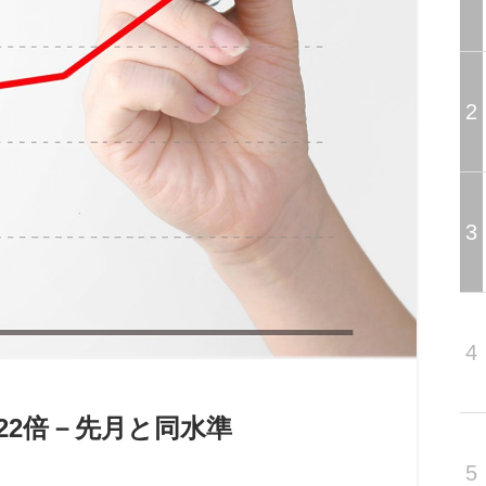
2
3
4
.22倍－先月と同水準
5