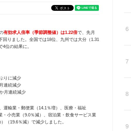
6
の
有効求人倍率（季節調整値）は1.22倍
で、先月
ト下回りました。全国では18位、九州では大分（1.31
いで4位の結果に。
7
月ぶりに減少
か月連続減少
17か月連続減少
8
、運輸業・郵便業（14.1％増）、医療・福祉
売業・小売業（9.0％減）、宿泊業・飲食サービス業
）（19.6％減）で減少しました。
9