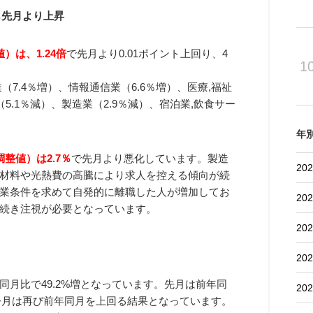
も先月より上昇
）は、1.24倍
で先月より0.01ポイント上回り、4
1
7.4％増）、情報通信業（6.6％増）、医療,福祉
5.1％減）、製造業（2.9％減）、宿泊業,飲食サー
年
整値）は2.7％
で先月より悪化しています。製造
202
材料や光熱費の高騰により求人を控える傾向が続
業条件を求めて自発的に離職した人が増加してお
202
続き注視が必要となっています。
202
202
月比で49.2%増となっています。先月は前年同
202
、今月は再び前年同月を上回る結果となっています。