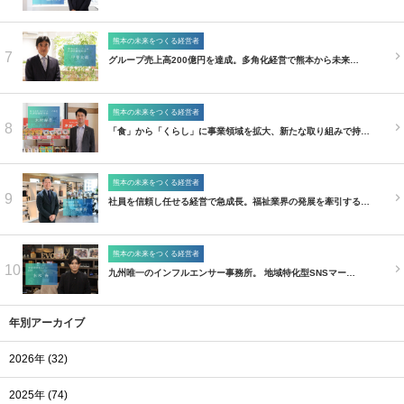
熊本の未来をつくる経営者
7
グループ売上高200億円を達成。多角化経営で熊本から未来…
熊本の未来をつくる経営者
8
「食」から「くらし」に事業領域を拡大、新たな取り組みで持…
熊本の未来をつくる経営者
9
社員を信頼し任せる経営で急成長。福祉業界の発展を牽引する…
熊本の未来をつくる経営者
10
九州唯一のインフルエンサー事務所。 地域特化型SNSマー…
年別アーカイブ
2026年 (32)
2025年 (74)