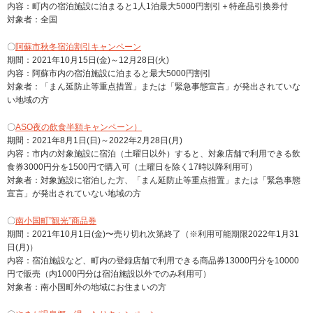
内容：町内の宿泊施設に泊まると1人1泊最大5000円割引＋特産品引換券付
対象者：全国
〇
阿蘇市秋冬宿泊割引キャンペーン
期間：2021年10月15日(金)～12月28日(火)
内容：阿蘇市内の宿泊施設に泊まると最大5000円割引
対象者：「まん延防止等重点措置」または「緊急事態宣言」が発出されていな
い地域の方
〇
ASO夜の飲食半額キャンペーン）
期間：2021年8月1日(日)～2022年2月28日(月)
内容：市内の対象施設に宿泊（土曜日以外）すると、対象店舗で利用できる飲
食券3000円分を1500円で購入可（土曜日を除く17時以降利用可）
対象者：対象施設に宿泊した方、「まん延防止等重点措置」または「緊急事態
宣言」が発出されていない地域の方
〇
南小国町”観光”商品券
期間：2021年10月1日(金)〜売り切れ次第終了（※利用可能期限2022年1月31
日(月)）
内容：宿泊施設など、町内の登録店舗で利用できる商品券13000円分を10000
円で販売（内1000円分は宿泊施設以外でのみ利用可）
対象者：南小国町外の地域にお住まいの方