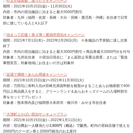
〇
やまが温泉郷 湯ったりキャンペーン
期間：2021年10月15日(金)～11月30日(火)
内容：市内の宿泊施設に泊まると最大5000円割引
対象者：九州（福岡・佐賀・長崎・大分・宮崎・鹿児島・沖縄）在住者で日常
的に接している人と4人以下
〇
泊まって応援！第３弾！菊池市宿泊キャンペーン
期間：2021年7月1日(木)～2022年2月28日(月) ※各施設の予算額に達し次第
終了
内容：市内の宿泊施設に泊まると最大3000円割引＋商品券最大2000円分を付与
対象者：九州在住者 ※宿泊日現在に「まん延防止等重点措置」または「緊急
事態宣言」対象地域にお住まいの方は対象外
〇
近場で満喫！あらお周遊キャンペーン
期間：2021年10月15日(金)〜2021年11月30日(火)
内容：万田坑に有料入坑or宮崎兄弟資料館を観覧orまるごとあらお物産館で400
円以上商品購入をすると、グリーンランド＆あらおキッズドームの入場料割引
券をセットでプレゼント
対象者：熊本県内及び福岡県大牟田市・柳川市・みやま市在住者
〇
大津町よかばい宿泊サンキュープラン
期間：2021年10月15日(金)～2022年1月11日(火)
内容：宿泊費
お一人様当たり3,900円（税込）で販売。
町内の登録店舗で使える
2000円のクーポン券と2000円相当のお土産付