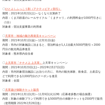
〇
ひとよしふっこう割（アクティビティ割引）
期間：2021年10月2日(土)～なくなり次第終了
内容：くま川鉄道のレールサイクル「くまチャリ」の利用料金が1000円引きに
（1台）
対象者：宿泊支援事業の利用者
〇
天草市・地域の魅力再発見キャンペーン
期間：2021年10月1日(金)～12月31日(金)
内容：市内の対象施設に泊まると、宿泊料金が1人1泊最大5000円割引＋2000
円分の観光商品券進呈
対象者：熊本県内在住者
〇
上天草市
「ナナメ上 上天草」
上天草キャンペーン
期間：2021年10月23日(土)～2022年2月27日(日)
内容：市内対象宿泊施設にお泊りの方に、市内の観光体験、飲食店、土産店な
どで利用できる3,000円分のクーポンを進呈
対象者：全国
〇
天草遊び体験チケット販売
期間：2021年11月1日(月)～11月9日(火)12時（応募者多数の場合抽選）
内容：対象の体験プランで利用できる5000円分の体験チケットを2500円で販売
（使用期限 2022年2月28日迄）