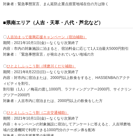
対象者：緊急事態宣言、まん延防止重点措置地域在住の方は除く
■県南エリア（人吉・天草・八代・芦北など）
〇
人吉泊まって復興応援キャンペーン（宿泊補助）
期間：2021年10月1日(金)～なくなり次第終了
内容：市内の対象施設に泊まると、宿泊料金に応じて1人1泊最大5000円割引
対象者：「緊急事態宣言」が発出されていない地域の方
〇
ひとよしふっこう割（球磨川くだり補助）
期間：2021年8月22日(日)～なくなり次第終了
内容：対市内に宿泊または、2000円以上飲食をすると、HASSENBAのアクテ
ィビティを割引。
割引額（1人）／梅花の渡し1000円、ラフティングツアー2000円、サイクリン
グツアー2000円
対象者：人吉市内に宿泊または、2000円以上の飲食をした方
〇
ひとよしふっこう割（二次交通補助）
期間：2021年10月1日(金)～なくなり次第終了
内容：キャンペーンの対象施設に宿泊してアンケートに答えると、人吉球磨地
域の交通機関で利用できる1000円分のクーポン券を配布
対象者：宿泊支援事業の利用者