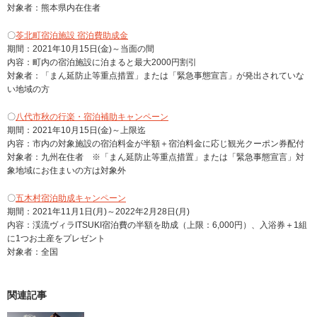
対象者：熊本県内在住者
〇
苓北町宿泊施設 宿泊費助成金
期間：2021年10月15日(金)～当面の間
内容：町内の宿泊施設に泊まると最大2000円割引
対象者：「まん延防止等重点措置」または「緊急事態宣言」が発出されていな
い地域の方
〇
八代市秋の行楽・宿泊補助キャンペーン
期間：2021年10月15日(金)～上限迄
内容：市内の対象施設の宿泊料金が半額＋宿泊料金に応じ観光クーポン券配付
対象者：九州在住者 ※「まん延防止等重点措置」または「緊急事態宣言」対
象地域にお住まいの方は対象外
〇
五木村宿泊助成キャンペーン
期間：2021年11月1日(月)～2022年2月28日(月)
内容：渓流ヴィラITSUKI宿泊費の半額を助成（上限：6,000円）、入浴券＋1組
に1つお土産をプレゼント
対象者：全国
関連記事