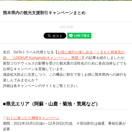
熊本県内の観光支援割引キャンペーンまとめ
2021.11.09
先日、GoToトラベル代替となる【
お得に旅行が楽しめる「くまもと再発見の
旅」「LOOKUP Kumamotoキャンペーン」再開！
】の記事を紹介しましたが、
新型コロナウィルスの影響を受けた観光業の活性化のために各自治体などでも
お得なキャンペーンを実施しています。
感染拡大防止に注意しつつ、この機会に割引で安くお得に熊本県内への旅行を
楽しんでみませんか？
詳細は各キャンペーンのサイトをご覧ください。
■県北エリア（阿蘇・山鹿・菊池・荒尾など）
〇
おぐに湯ったり満喫キャンペーン
期間：2021年10月1日(金)～12月20日(月)迄 ※宿泊割引は抽選、事前応募が
必要