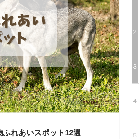
2
3
4
物ふれあいスポット12選
5