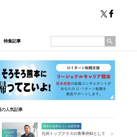
特集記事
週の人気記事
熊本の未来をつくる経営者
九州トップクラスの青果仲卸として