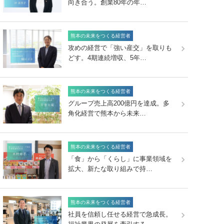
向き合う。創業80年の年…
熊本の未来をつくる経営者
攻めの経営で「強い産交」を取りも
どす。4期連続増収、5年…
熊本の未来をつくる経営者
グループ売上高200億円を達成。多
角化経営で熊本から未来…
熊本の未来をつくる経営者
「食」から「くらし」に事業領域を
拡大、新たな取り組みで持…
熊本の未来をつくる経営者
社員を信頼し任せる経営で急成長。