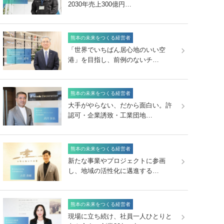
2030年売上300億円…
熊本の未来をつくる経営者
「世界でいちばん居心地のいい空
港」を目指し、前例のないチ…
熊本の未来をつくる経営者
大手がやらない、だから面白い。許
認可・企業誘致・工業団地…
熊本の未来をつくる経営者
新たな事業やプロジェクトに参画
し、地域の活性化に邁進する…
熊本の未来をつくる経営者
現場に立ち続け、社員一人ひとりと