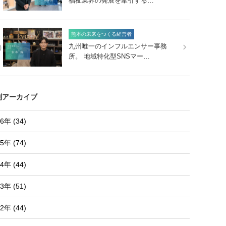
福祉業界の発展を牽引する…
熊本の未来をつくる経営者
0
九州唯一のインフルエンサー事務
所。 地域特化型SNSマー…
別アーカイブ
6年 (34)
5年 (74)
4年 (44)
3年 (51)
2年 (44)