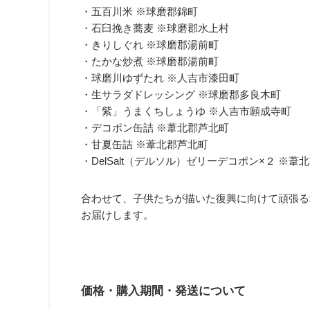
・五百川米 ※球磨郡錦町
・石臼挽き蕎麦 ※球磨郡水上村
・きりしぐれ ※球磨郡湯前町
・たかな炒煮 ※球磨郡湯前町
・球磨川ゆずたれ ※人吉市漆田町
・生サラダドレッシング ※球磨郡多良木町
・「紫」うまくちしょうゆ ※人吉市願成寺町
・デコポン缶詰 ※葦北郡芦北町
・甘夏缶詰 ※葦北郡芦北町
・DelSalt（デルソル）ゼリーデコポン×２ ※葦
合わせて、子供たちが描いた復興に向けて頑張る
お届けします。
価格・購入期間・発送について