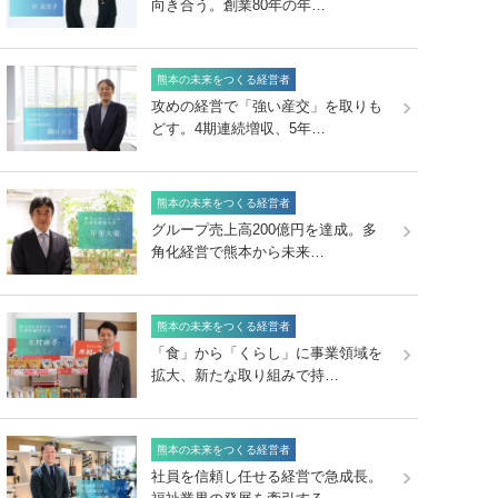
向き合う。創業80年の年…
熊本の未来をつくる経営者
攻めの経営で「強い産交」を取りも
どす。4期連続増収、5年…
熊本の未来をつくる経営者
グループ売上高200億円を達成。多
角化経営で熊本から未来…
熊本の未来をつくる経営者
「食」から「くらし」に事業領域を
拡大、新たな取り組みで持…
熊本の未来をつくる経営者
社員を信頼し任せる経営で急成長。