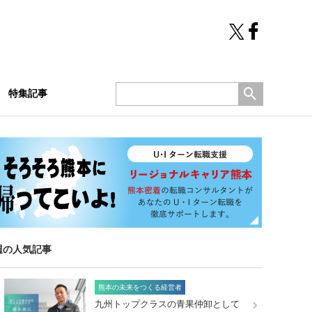
特集記事
週の人気記事
熊本の未来をつくる経営者
九州トップクラスの青果仲卸として