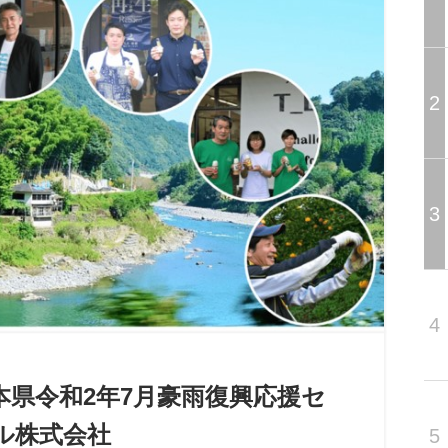
2
3
4
県令和2年7月豪雨復興応援セ
ル株式会社
5