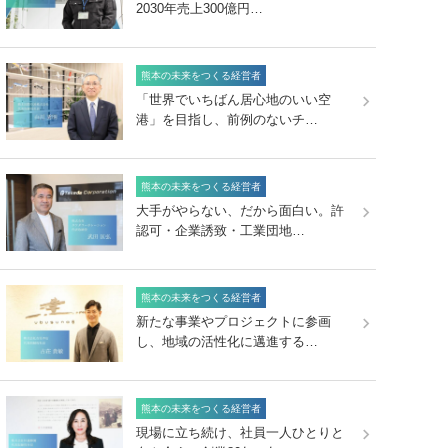
2030年売上300億円…
熊本の未来をつくる経営者
「世界でいちばん居心地のいい空
港」を目指し、前例のないチ…
熊本の未来をつくる経営者
大手がやらない、だから面白い。許
認可・企業誘致・工業団地…
熊本の未来をつくる経営者
新たな事業やプロジェクトに参画
し、地域の活性化に邁進する…
熊本の未来をつくる経営者
現場に立ち続け、社員一人ひとりと