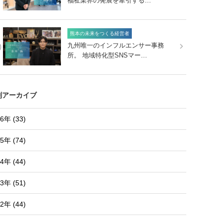
福祉業界の発展を牽引する…
熊本の未来をつくる経営者
0
九州唯一のインフルエンサー事務
所。 地域特化型SNSマー…
別アーカイブ
6年 (33)
5年 (74)
4年 (44)
3年 (51)
2年 (44)