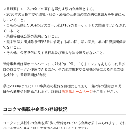
＜登録要件＞ 次の全ての要件を満たす県内企業等とする。
・2030年の目指す姿や環境・社会・経済の三側面の重点的な取組みを明確に示
していること。
・自らの活動とSDGsの17のゴール及び169のターゲットとの関連付けがなされ
ていること。
・県税等租税公課の滞納がないこと。
・熊本県暴力団排除条例第2条に規定する暴力団、暴力団員、暴力団密接関係者
でないこと。
・その他、公序良俗に反する行為及び重大な法令違反がないこと。
登録事業者は県ホームページにて対外的にPR、「くまモン」をあしらった県独
自のロゴマークが使用できるほか、その他市町村や金融機関等による伴走支援
も検討中。登録期間は3年間。
県は2030年までに1000事業者の登録を目標にしており、第2弾の登録は10月1
日から募集受付開始されます。詳細は
熊本県ホームページ
をご覧ください。
ココクマ掲載中企業の登録状況
ココクマに掲載中の企業も第1弾で登録されている企業が多くみられます。それ
だけ企業もSDGsに対して意識が高いということですね。