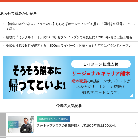
あわせて読みたい記事
【特集/PMビジネスレビューVol.2】しらさぎホールディングス(株)～「両利きの経営」につい
て語る～
植物肉「ミラクルミート」のDAIZ社 セブン‐イレブンでも気軽に！2025年2月には新工場も
株式会社肥後銀行が運営する「SDGsミライパーク」阿蘇くまもと空港にグランドオープン！
今週の人気記事
熊本の未来をつくる経営者
1
九州トップクラスの青果仲卸として2030年売上300億円…