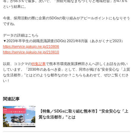
等」が56.5％で最多。次いで、「持続可能なまちづくりと地域社会」が47.6％
という結果に。
今後、採用活動の際に企業のSDGsの取り組みがアピールポイントにもなりそう
ですね。
データの詳細はこちら
▼2023年卒学生の就職意識調査(SDGs) 2021年8月版（あさがくナビ2023）
https://service.gakujo.ne.jp/210806
https://service.gakujo.ne.jp/210810
以前、ココクマの
特集記事
で熊本市環境政策課桝田さんへ詳しくお話をお伺い
しています。「2030年のあるべき姿」として、同市が掲げる“安全安心な「上質
な生活都市」”とはどのような都市なのか？こちらもあわせて、ぜひご覧くださ
い！
関連記事
【特集／SDGsに取り組む熊本市】“安全安心な「上
質な生活都市」”とは