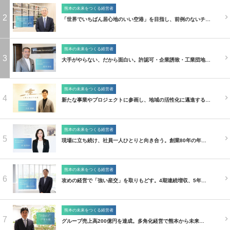
熊本の未来をつくる経営者
2
「世界でいちばん居心地のいい空港」を目指し、前例のないチ…
熊本の未来をつくる経営者
3
大手がやらない、だから面白い。許認可・企業誘致・工業団地…
熊本の未来をつくる経営者
4
新たな事業やプロジェクトに参画し、地域の活性化に邁進する…
熊本の未来をつくる経営者
5
現場に立ち続け、社員一人ひとりと向き合う。創業80年の年…
熊本の未来をつくる経営者
6
攻めの経営で「強い産交」を取りもどす。4期連続増収、5年…
熊本の未来をつくる経営者
7
グループ売上高200億円を達成。多角化経営で熊本から未来…