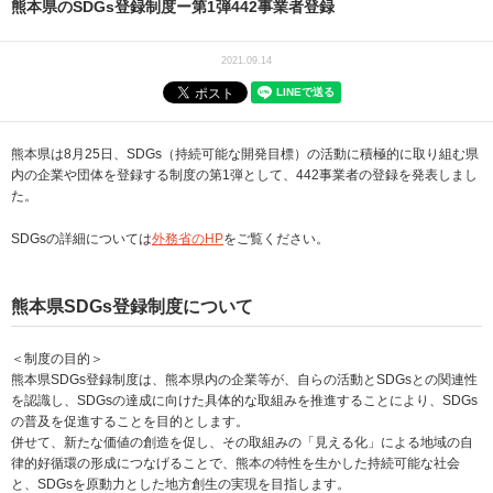
熊本県のSDGs登録制度ー第1弾442事業者登録
2021.09.14
熊本県は8月25日、SDGs（持続可能な開発目標）の活動に積極的に取り組む県
内の企業や団体を登録する制度の第1弾として、442事業者の登録を発表しまし
た。
SDGsの詳細については
外務省のHP
をご覧ください。
熊本県SDGs登録制度について
＜制度の目的＞
熊本県SDGs登録制度は、熊本県内の企業等が、自らの活動とSDGsとの関連性
を認識し、SDGsの達成に向けた具体的な取組みを推進することにより、SDGs
の普及を促進することを目的とします。
併せて、新たな価値の創造を促し、その取組みの「見える化」による地域の自
律的好循環の形成につなげることで、熊本の特性を生かした持続可能な社会
と、SDGsを原動力とした地方創生の実現を目指します。