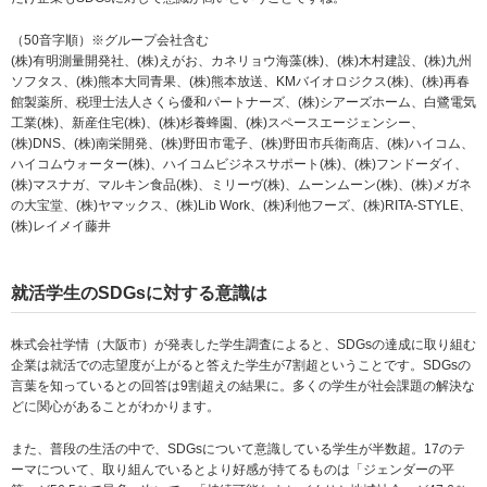
（50音字順）※グループ会社含む
(株)有明測量開発社、(株)えがお、カネリョウ海藻(株)、(株)木村建設、(株)九州
ソフタス、(株)熊本大同青果、(株)熊本放送、KMバイオロジクス(株)、(株)再春
館製薬所、税理士法人さくら優和パートナーズ、(株)シアーズホーム、白鷺電気
工業(株)、新産住宅(株)、(株)杉養蜂園、(株)スペースエージェンシー、
(株)DNS、(株)南栄開発、(株)野田市電子、(株)野田市兵衛商店、(株)ハイコム、
ハイコムウォーター(株)、ハイコムビジネスサポート(株)、(株)フンドーダイ、
(株)マスナガ、マルキン食品(株)、ミリーヴ(株)、ムーンムーン(株)、(株)メガネ
の大宝堂、(株)ヤマックス、(株)Lib Work、(株)利他フーズ、(株)RITA-STYLE、
(株)レイメイ藤井
就活学生のSDGsに対する意識は
株式会社学情（大阪市）が発表した学生調査によると、SDGsの達成に取り組む
企業は就活での志望度が上がると答えた学生が7割超ということです。SDGsの
言葉を知っているとの回答は9割超えの結果に。多くの学生が社会課題の解決な
どに関心があることがわかります。
また、普段の生活の中で、SDGsについて意識している学生が半数超。17のテ
ーマについて、取り組んでいるとより好感が持てるものは「ジェンダーの平