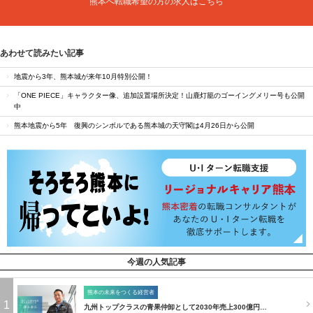
熊本へ転職希望の方の求人はこちら
あわせて読みたい記事
地震から3年、熊本城が来年10月特別公開！
「ONE PIECE」キャラクター像、追加設置場所決定！山鹿灯籠のゴーイングメリー号も公開
中
熊本地震から5年 復興のシンボルである熊本城の天守閣は4月26日から公開
今週の人気記事
熊本の未来をつくる経営者
1
九州トップクラスの青果仲卸として2030年売上300億円…