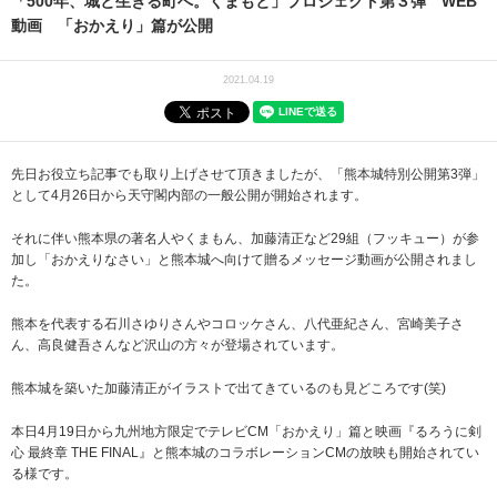
「500年、城と生きる町へ。くまもと」プロジェクト第３弾 WEB
動画 「おかえり」篇が公開
2021.04.19
先日お役立ち記事でも取り上げさせて頂きましたが、「熊本城特別公開第3弾」
として4月26日から天守閣内部の一般公開が開始されます。
それに伴い熊本県の著名人やくまもん、加藤清正など29組（フッキュー）が参
加し「おかえりなさい」と熊本城へ向けて贈るメッセージ動画が公開されまし
た。
熊本を代表する石川さゆりさんやコロッケさん、八代亜紀さん、宮崎美子さ
ん、高良健吾さんなど沢山の方々が登場されています。
熊本城を築いた加藤清正がイラストで出てきているのも見どころです(笑)
本日4月19日から九州地方限定でテレビCM「おかえり」篇と映画『るろうに剣
心 最終章 THE FINAL』と熊本城のコラボレーションCMの放映も開始されてい
る様です。