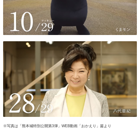
※写真は「熊本城特別公開第3弾」WEB動画「おかえり」篇より