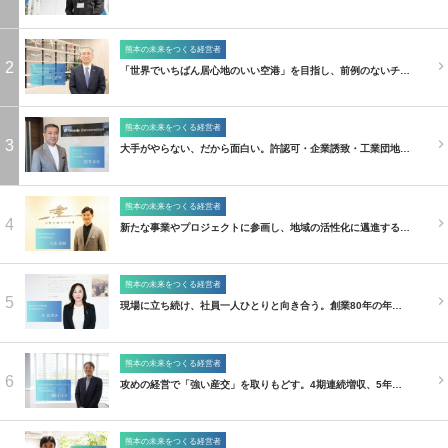
熊本の未来をつくる経営者
2
「世界でいちばん居心地のいい空港」を目指し、前例のないチ…
熊本の未来をつくる経営者
3
大手がやらない、だから面白い。許認可・企業誘致・工業団地…
熊本の未来をつくる経営者
4
新たな事業やプロジェクトに参画し、地域の活性化に邁進する…
熊本の未来をつくる経営者
5
現場に立ち続け、社員一人ひとりと向き合う。創業80年の年…
熊本の未来をつくる経営者
6
攻めの経営で「強い産交」を取りもどす。4期連続増収、5年…
熊本の未来をつくる経営者