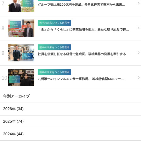
7
グループ売上高200億円を達成。多角化経営で熊本から未来…
熊本の未来をつくる経営者
8
「食」から「くらし」に事業領域を拡大、新たな取り組みで持…
熊本の未来をつくる経営者
9
社員を信頼し任せる経営で急成長。福祉業界の発展を牽引する…
熊本の未来をつくる経営者
10
九州唯一のインフルエンサー事務所。 地域特化型SNSマー…
年別アーカイブ
2026年 (34)
2025年 (74)
2024年 (44)