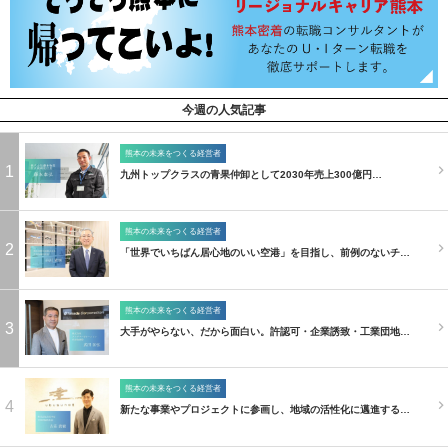
今週の人気記事
熊本の未来をつくる経営者
1
九州トップクラスの青果仲卸として2030年売上300億円…
熊本の未来をつくる経営者
2
「世界でいちばん居心地のいい空港」を目指し、前例のないチ…
熊本の未来をつくる経営者
3
大手がやらない、だから面白い。許認可・企業誘致・工業団地…
熊本の未来をつくる経営者
4
新たな事業やプロジェクトに参画し、地域の活性化に邁進する…