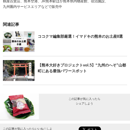
鶴屋百貨店、熊本空港、JR熊本駅ほか熊本県内物産館、宿泊施設、
九州圏内サービスエリアなどで販売中
関連記事
ココクマ編集部厳選！イマドキの熊本のお土産8選
【熊本大好きプロジェクトvol.5】“九州のへそ”山都
町にある最強パワースポット
この記事が気に入ったら
シェアしよう
最新情報をお届けします。
この記事が気に入ったらいいね！しよ