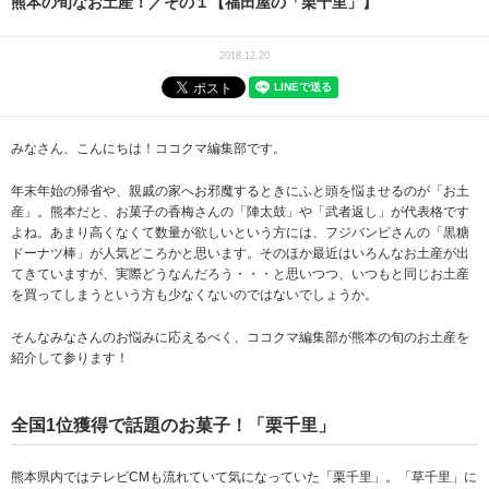
熊本の旬なお土産！／その１【福田屋の「栗千里」】
2018.12.20
みなさん、こんにちは！ココクマ編集部です。
年末年始の帰省や、親戚の家へお邪魔するときにふと頭を悩ませるのが「お土
産」。熊本だと、お菓子の香梅さんの「陣太鼓」や「武者返し」が代表格です
よね。あまり高くなくて数量が欲しいという方には、フジバンビさんの「黒糖
ドーナツ棒」が人気どころかと思います。そのほか最近はいろんなお土産が出
てきていますが、実際どうなんだろう・・・と思いつつ、いつもと同じお土産
を買ってしまうという方も少なくないのではないでしょうか。
そんなみなさんのお悩みに応えるべく、ココクマ編集部が熊本の旬のお土産を
紹介して参ります！
全国1位獲得で話題のお菓子！「栗千里」
熊本県内ではテレビCMも流れていて気になっていた「栗千里」。「草千里」に