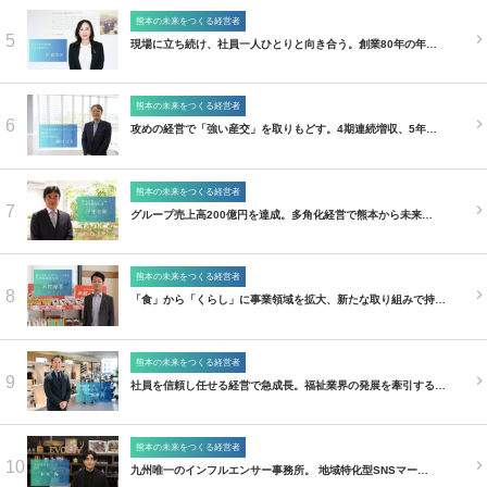
熊本の未来をつくる経営者
5
現場に立ち続け、社員一人ひとりと向き合う。創業80年の年…
熊本の未来をつくる経営者
6
攻めの経営で「強い産交」を取りもどす。4期連続増収、5年…
熊本の未来をつくる経営者
7
グループ売上高200億円を達成。多角化経営で熊本から未来…
熊本の未来をつくる経営者
8
「食」から「くらし」に事業領域を拡大、新たな取り組みで持…
熊本の未来をつくる経営者
9
社員を信頼し任せる経営で急成長。福祉業界の発展を牽引する…
熊本の未来をつくる経営者
10
九州唯一のインフルエンサー事務所。 地域特化型SNSマー…