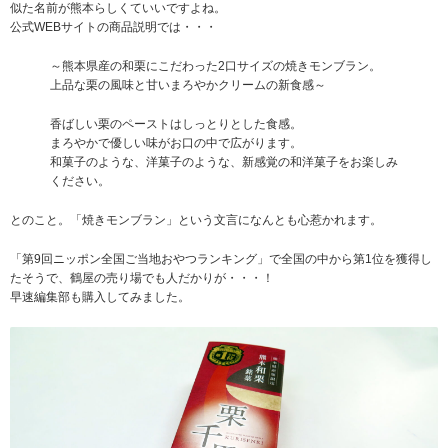
似た名前が熊本らしくていいですよね。
公式WEBサイトの商品説明では・・・
～熊本県産の和栗にこだわった2口サイズの焼きモンブラン。
上品な栗の風味と甘いまろやかクリームの新食感～
香ばしい栗のペーストはしっとりとした食感。
まろやかで優しい味がお口の中で広がります。
和菓子のような、洋菓子のような、新感覚の和洋菓子をお楽しみ
ください。
とのこと。「焼きモンブラン」という文言になんとも心惹かれます。
「第9回ニッポン全国ご当地おやつランキング」で全国の中から第1位を獲得し
たそうで、鶴屋の売り場でも人だかりが・・・！
早速編集部も購入してみました。