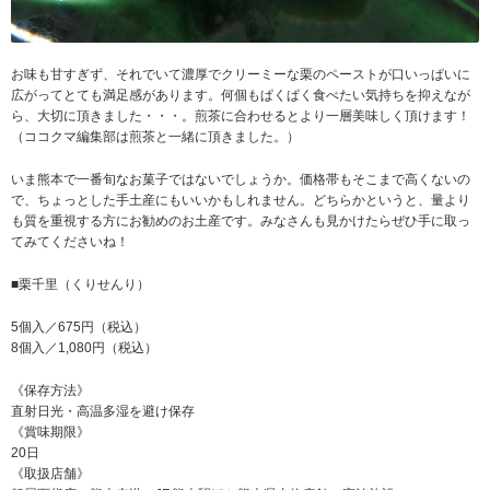
お味も甘すぎず、それでいて濃厚でクリーミーな栗のペーストが口いっぱいに
広がってとても満足感があります。何個もぱくぱく食べたい気持ちを抑えなが
ら、大切に頂きました・・・。煎茶に合わせるとより一層美味しく頂けます！
（ココクマ編集部は煎茶と一緒に頂きました。）
いま熊本で一番旬なお菓子ではないでしょうか。価格帯もそこまで高くないの
で、ちょっとした手土産にもいいかもしれません。どちらかというと、量より
も質を重視する方にお勧めのお土産です。みなさんも見かけたらぜひ手に取っ
てみてくださいね！
■栗千里（くりせんり）
5個入／675円（税込）
8個入／1,080円（税込）
《保存方法》
直射日光・高温多湿を避け保存
《賞味期限》
20日
《取扱店舗》