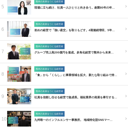
熊本の未来をつくる経営者
5
現場に立ち続け、社員一人ひとりと向き合う。創業80年の年…
熊本の未来をつくる経営者
6
攻めの経営で「強い産交」を取りもどす。4期連続増収、5年…
熊本の未来をつくる経営者
7
グループ売上高200億円を達成。多角化経営で熊本から未来…
熊本の未来をつくる経営者
8
「食」から「くらし」に事業領域を拡大、新たな取り組みで持…
熊本の未来をつくる経営者
9
社員を信頼し任せる経営で急成長。福祉業界の発展を牽引する…
熊本の未来をつくる経営者
10
九州唯一のインフルエンサー事務所。 地域特化型SNSマー…