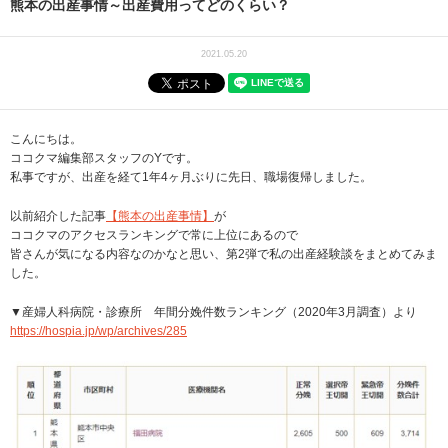
熊本の出産事情～出産費用ってどのくらい？
2021.05.20
こんにちは。
ココクマ編集部スタッフのYです。
私事ですが、出産を経て1年4ヶ月ぶりに先日、職場復帰しました。
以前紹介した記事
【熊本の出産事情】
が
ココクマのアクセスランキングで常に上位にあるので
皆さんが気になる内容なのかなと思い、第2弾で私の出産経験談をまとめてみま
した。
▼産婦人科病院・診療所 年間分娩件数ランキング（2020年3月調査）より
https://hospia.jp/wp/archives/285