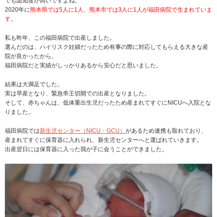
でも認知度が高いですよね。
2020年に
熊本県では5人に1人、熊本市では3人に1人が福田病院で生まれていま
す。
私も昨年、この福田病院で出産しました。
選んだのは、ハイリスク妊婦だったため有事の際に対応してもらえる大きな産
院が良かったから。
福田病院だと実績がしっかりあるから安心だと思いました。
結果は大満足でした。
実は早産となり、緊急帝王切開での出産となりました。
そして、赤ちゃんは、低体重出生児だったため産まれてすぐにNICUへ入院とな
りました。
福田病院では
新生児センター（NICU・GCU）
があるため連携も取れており、
産まれてすぐに保育器に入れられ、新生児センターへと運ばれていきます。
出産翌日には保育器に入った我が子に会うことができました。