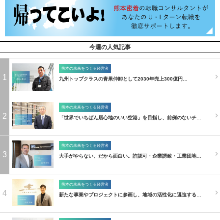
今週の人気記事
熊本の未来をつくる経営者
1
九州トップクラスの青果仲卸として2030年売上300億円…
熊本の未来をつくる経営者
2
「世界でいちばん居心地のいい空港」を目指し、前例のないチ…
熊本の未来をつくる経営者
3
大手がやらない、だから面白い。許認可・企業誘致・工業団地…
熊本の未来をつくる経営者
4
新たな事業やプロジェクトに参画し、地域の活性化に邁進する…