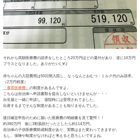
それから高額医療費の請求をしたところ20万円ほどの還付があり、逆に10万円
プラスとなりました。ありがたい( ;∀;)
赤ちゃんの入院費用は50日間入院し、なっなんとおむつ・ミルク代のみ請求。
（2万円程度）
「養育医療費」
の制度があるんですよ。
こちらは自治体へ申請書類を提出しないといけませんが・・・
出生届と一緒に申請し、退院時には受理されてました。
出産するまでそんな制度があることも知りませんでした。
後日確定申告のために届いた医療費の明細書を見て驚愕！！
約380万円 仮に3割負担だったとしたら約114万円。
自治体の子供医療費助成制度があり、実際はまた変わってきますが。
もし、保険や制度がなければと考えると恐ろしいですよね。