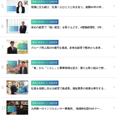
熊本の未来をつくる経営者
5
現場に立ち続け、社員一人ひとりと向き合う。創業80年の年…
熊本の未来をつくる経営者
6
攻めの経営で「強い産交」を取りもどす。4期連続増収、5年…
熊本の未来をつくる経営者
7
グループ売上高200億円を達成。多角化経営で熊本から未来…
熊本の未来をつくる経営者
8
「食」から「くらし」に事業領域を拡大、新たな取り組みで持…
熊本の未来をつくる経営者
9
社員を信頼し任せる経営で急成長。福祉業界の発展を牽引する…
熊本の未来をつくる経営者
10
九州唯一のインフルエンサー事務所。 地域特化型SNSマー…