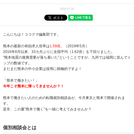
2019.07.16
こんにちは！ココクマ編集部です。
熊本の最新の有効求人倍率は
1.59
倍。
（
2019年5月
）
2016年8月以来、33カ月ぶりに全国平均（1.62倍）を下回りました。
”熊本地震の復興需要が落ち着いた”ということですが、九州では福岡に並んでト
ップの数値です。
まだまだ熊本の中小企業は採用に積極的ですよ！
「熊本で働きたい！」
今年こそ熊本に帰ってきませんか？！
熊本で働きたい人のための転職個別相談会が、今月東京と熊本で開催されま
す。
是非、この夏”熊本で働く”を一緒に考えてみませんか？
個別相談会とは