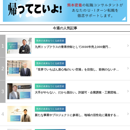
今週の人気記事
熊本の未来をつくる経営者
1
九州トップクラスの青果仲卸として2030年売上300億円…
熊本の未来をつくる経営者
2
「世界でいちばん居心地のいい空港」を目指し、前例のないチ…
熊本の未来をつくる経営者
3
大手がやらない、だから面白い。許認可・企業誘致・工業団地…
熊本の未来をつくる経営者
4
新たな事業やプロジェクトに参画し、地域の活性化に邁進する…