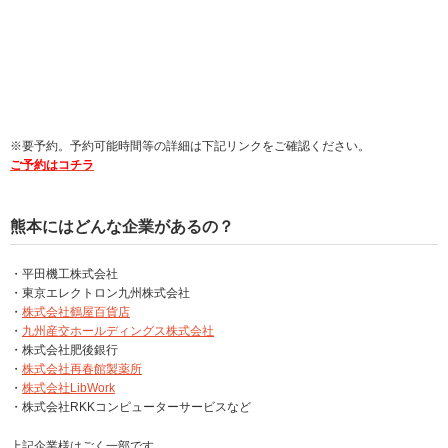
※要予約。予約可能時間等の詳細は下記リンクをご確認ください。
ご予約はコチラ
熊本にはどんな企業があるの？
・平田機工株式会社
・東京エレクトロン九州株式会社
・
株式会社鶴屋百貨店
・
九州産交ホールディングス株式会社
・株式会社肥後銀行
・
株式会社再春館製薬所
・
株式会社LibWork
・株式会社RKKコンピューターサービスなど
上記企業様はごく一部です。