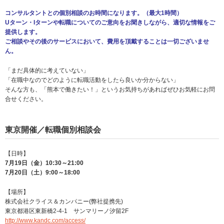
コンサルタントとの個別相談のお時間になります。（最大1時間）
Uターン・Iターンや転職についてのご意向をお聞きしながら、適切な情報をご
提供します。
ご相談やその後のサービスにおいて、費用を頂戴することは一切ございませ
ん。
「まだ具体的に考えていない」
「在職中なのでどのように転職活動をしたら良いか分からない」
そんな方も、「熊本で働きたい！」というお気持ちがあればぜひお気軽にお問
合せください。
東京開催／転職個別相談会
【日時】
7月19日（金）10:30～21:00
7月20日（土）9:00～18:00
【場所】
株式会社クライス＆カンパニー(弊社提携先)
東京都港区東新橋2-4-1 サンマリーノ汐留2F
http://www.kandc.com/access/