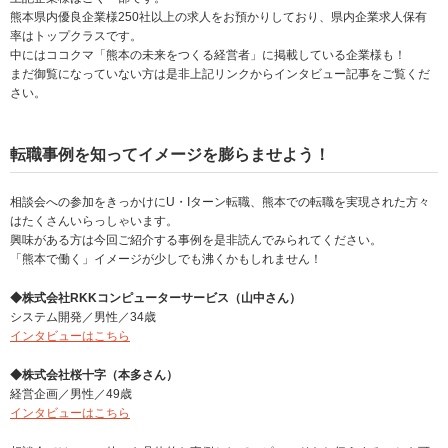
熊本県内優良企業様250社以上の求人をお預かりしており、県内企業求人保有
率はトップクラスです。
中にはココクマ「熊本の未来をつくる経営者」に掲載している企業様も！
まだ御覧になっていない方は是非上記リンクからインタビュー記事をご覧くだ
さい。
転職事例を知ってイメージを膨らませよう！
相談会への参加をきっかけにU・Iターン転職、熊本での転職を実現された方々
はたくさんいらっしゃいます。
興味がある方は今回ご紹介する事例を是非読んでみられてください。
「熊本で働く」イメージが少しでも沸くかもしれません！
◆株式会社RKKコンピューターサービス（山中さん）
システム開発／男性／34歳
インタビューはこちら
◆株式会社桜十字（本多さん）
経営企画／男性／49歳
インタビューはこちら