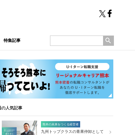
特集記事
週の人気記事
熊本の未来をつくる経営者
九州トップクラスの青果仲卸として