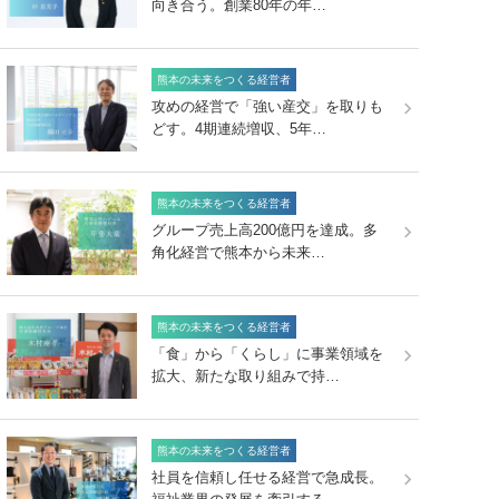
向き合う。創業80年の年…
熊本の未来をつくる経営者
攻めの経営で「強い産交」を取りも
どす。4期連続増収、5年…
熊本の未来をつくる経営者
グループ売上高200億円を達成。多
角化経営で熊本から未来…
熊本の未来をつくる経営者
「食」から「くらし」に事業領域を
拡大、新たな取り組みで持…
熊本の未来をつくる経営者
社員を信頼し任せる経営で急成長。