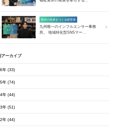
福祉業界の発展を牽引する…
熊本の未来をつくる経営者
0
九州唯一のインフルエンサー事務
所。 地域特化型SNSマー…
別アーカイブ
6年 (33)
5年 (74)
4年 (44)
3年 (51)
2年 (44)