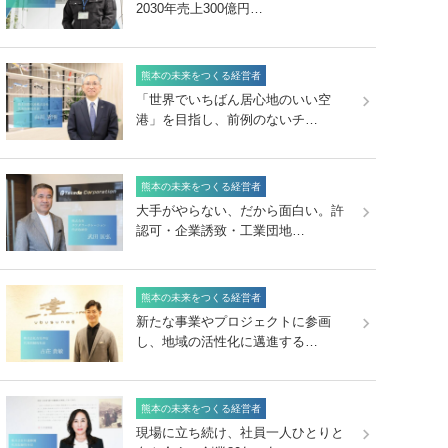
2030年売上300億円…
熊本の未来をつくる経営者
「世界でいちばん居心地のいい空
港」を目指し、前例のないチ…
熊本の未来をつくる経営者
大手がやらない、だから面白い。許
認可・企業誘致・工業団地…
熊本の未来をつくる経営者
新たな事業やプロジェクトに参画
し、地域の活性化に邁進する…
熊本の未来をつくる経営者
現場に立ち続け、社員一人ひとりと