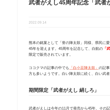
武者がえし45周年記念「武者
2022.09.14
熊本の銘菓として「誉の陣太鼓」同様、県民に愛さ
45年を迎えます。45周年を記念して、白餡の
「
限定で販売されています。
ココクマの記事の中でも
「白小豆陣太鼓」
の記事
方も多いようです。白い陣太鼓に続く、白い武者
期間限定「武者がえし 絹しろ」
武者がえしは今年の11月で発売から45年、その