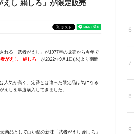
がえし 絹しろ」が限定販売
6
れる「武者がえし」が1977年の販売から今年で
武者がえし 絹しろ」
が2022年9月1日(木)より期間
7
は人気が高く、定番とは違った限定品は気になる
がえしを早速購入してきました。
8
9
記念商品として白い餡の新味「武者がえし 絹しろ」