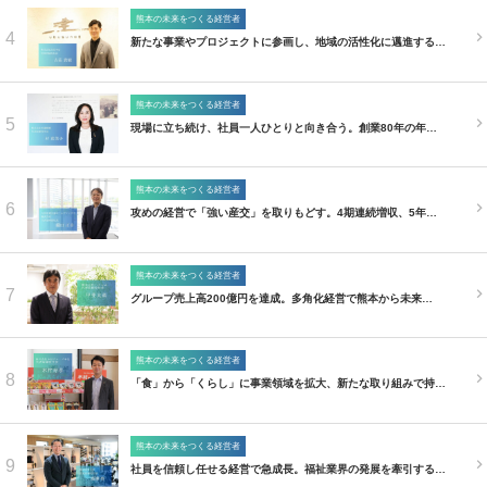
熊本の未来をつくる経営者
4
新たな事業やプロジェクトに参画し、地域の活性化に邁進する…
熊本の未来をつくる経営者
5
現場に立ち続け、社員一人ひとりと向き合う。創業80年の年…
熊本の未来をつくる経営者
6
攻めの経営で「強い産交」を取りもどす。4期連続増収、5年…
熊本の未来をつくる経営者
7
グループ売上高200億円を達成。多角化経営で熊本から未来…
熊本の未来をつくる経営者
8
「食」から「くらし」に事業領域を拡大、新たな取り組みで持…
熊本の未来をつくる経営者
9
社員を信頼し任せる経営で急成長。福祉業界の発展を牽引する…