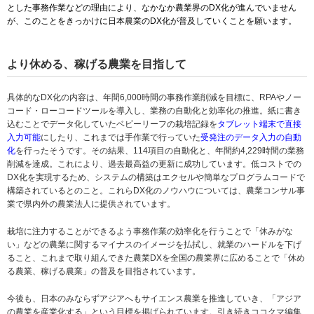
とした事務作業などの理由により、なかなか農業界のDX化が進んでいません
が、このことをきっかけに日本農業のDX化が普及していくことを願います。
より休める、稼げる農業を目指して
具体的なDX化の内容は、年間6,000時間の事務作業削減を目標に、RPAやノー
コード・ローコードツールを導入し、業務の自動化と効率化の推進。紙に書き
込むことでデータ化していたベビーリーフの栽培記録を
タブレット端末で直接
入力可能
にしたり、これまでは手作業で行っていた
受発注のデータ入力の自動
化
を行ったそうです。その結果、114項目の自動化と、年間約4,229時間の業務
削減を達成。これにより、過去最高益の更新に成功しています。低コストでの
DX化を実現するため、システムの構築はエクセルや簡単なプログラムコードで
構築されているとのこと。これらDX化のノウハウについては、農業コンサル事
業で県内外の農業法人に提供されています。
栽培に注力することができるよう事務作業の効率化を行うことで「休みがな
い」などの農業に関するマイナスのイメージを払拭し、就業のハードルを下げ
ること、これまで取り組んできた農業DXを全国の農業界に広めることで「休め
る農業、稼げる農業」の普及を目指されています。
今後も、日本のみならずアジアへもサイエンス農業を推進していき、「アジア
の農業を産業化する」という目標を掲げられています。引き続きココクマ編集