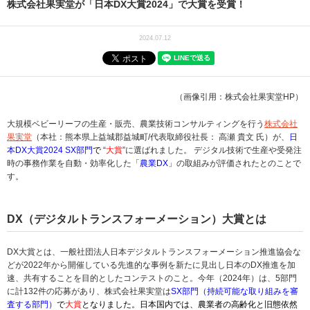
株式会社果実堂が「日本DX大賞2024」で大賞を受賞！
2024.07.12
（画像引用：株式会社果実堂HP）
大規模ベビーリーフの生産・販売、農業技術コンサルティングを行う
株式会社
果実堂
（本社：熊本県上益城郡益城町/代表取締役社長： 高瀬 貴文 氏）が、
日
本DX大賞2024 SX部門
で
“
大賞
”に選ばれました。 デジタル技術で生産や受発注
時の事務作業を自動・効率化した「
農業DX
」の取組みが評価されたとのことで
す。
DX（デジタルトランスフォーメーション）大賞とは
DX大賞とは、一般社団法人日本デジタルトランスフォーメーション推進協会な
どが2022年から開催している先進的な事例を新たに見出し日本のDX推進を加
速、共有することを目的としたコンテストのこと。今年（2024年）は、5部門
に計132件の応募があり、株式会社果実堂は
SX部門（持続可能な取り組みを審
査する部門）
で
大賞
となりました。日本国内では、農業者の高齢化と旧態依然