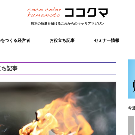
熊本の熱量を届ける
これからのキャリアマガジン
来をつくる経営者
お役立ち記事
セミナー情報
立ち記事
今
1