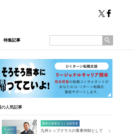
特集記事
週の人気記事
熊本の未来をつくる経営者
九州トップクラスの青果仲卸として