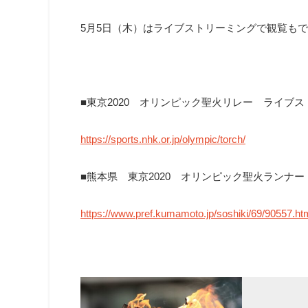
5月5日（木）はライブストリーミングで観覧も
■東京2020 オリンピック聖火リレー ライブ
https://sports.nhk.or.jp/olympic/torch/
■熊本県 東京2020 オリンピック聖火ランナー
https://www.pref.kumamoto.jp/soshiki/69/90557.ht