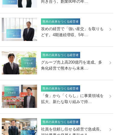
向き合う。創業80年の年…
熊本の未来をつくる経営者
攻めの経営で「強い産交」を取りも
どす。4期連続増収、5年…
熊本の未来をつくる経営者
グループ売上高200億円を達成。多
角化経営で熊本から未来…
熊本の未来をつくる経営者
「食」から「くらし」に事業領域を
拡大、新たな取り組みで持…
熊本の未来をつくる経営者
社員を信頼し任せる経営で急成長。