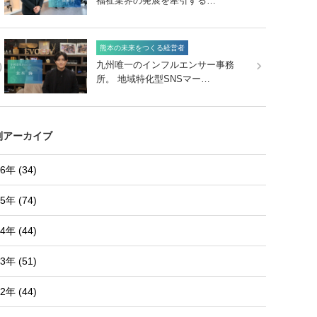
福祉業界の発展を牽引する…
熊本の未来をつくる経営者
0
九州唯一のインフルエンサー事務
所。 地域特化型SNSマー…
別アーカイブ
6年 (34)
5年 (74)
4年 (44)
3年 (51)
2年 (44)