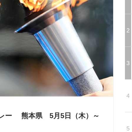
2
3
4
リレー 熊本県 5月5日（木）～
5