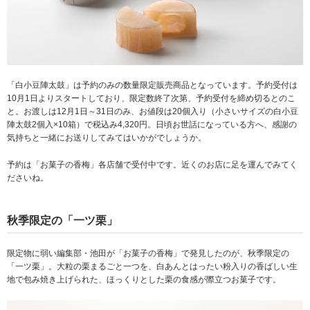
「白小豆陣太鼓」は予約のみの数量限定販売商品となっています。予約受付は
10月1日よりスタートしており、限定数終了次第、予約受付を締め切るとのこ
と。お渡しは12月1日～31日のみ、お値段は20個入り（小さいサイズの白小豆
陣太鼓2個入×10箱）で税込み4,320円。日頃お世話になっている方へ、感謝の
気持ちと一緒にお送りしてみてはいかがでしょうか。
予約は「お菓子の香梅」各店舗で受付中です。近くのお店に足を運んでみてく
ださいね。
秋季限定の「一ツ栗」
限定物に弱い編集部・池田が「お菓子の香梅」で発見したのが、秋季限定の
「一ツ栗」。大粒の栗まるごと一つを、白あんとはったい粉入りの香ばしい生
地で包み焼き上げられた、ほっくりとした栗の食感が際立つお菓子です。