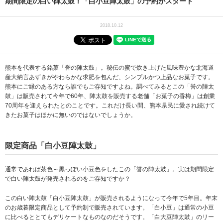
期間限定の白い陣太鼓！「白小豆陣太鼓」の予約がスタート
2018.10.12
熊本を代表する銘菓「誉の陣太鼓」。秘伝の蜜で炊き上げた風味豊かな北海道
産大納言あずきがやわらかな求肥を包んだ、シンプルかつ上品なお菓子です。
熊本にご縁のある方なら誰でもご存知ですよね。調べてみるとこの「誉の陣太
鼓」は販売されて今年で60年、陣太鼓を販売する老舗「お菓子の香梅」は創業
70周年を迎えられたとのことです。これだけ長い間、熊本県民に愛され続けて
きたお菓子はほかに無いのではないでしょうか。
限定商品「白小豆陣太鼓」
通常であれば茶色～黒っぽい小豆色をしたこの「誉の陣太鼓」。実は期間限定
で白い陣太鼓が発売されるのをご存知ですか？
この白い陣太鼓「白小豆陣太鼓」が販売されるようになって今年で5年目。年末
のお歳暮限定商品として予約制で販売されています。「白小豆」は通常の小豆
に比べるととてもデリケートなものなのだそうです。「白大豆陣太鼓」のリー