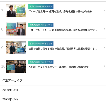
熊本の未来をつくる経営者
7
グループ売上高200億円を達成。多角化経営で熊本から未来…
熊本の未来をつくる経営者
8
「食」から「くらし」に事業領域を拡大、新たな取り組みで持…
熊本の未来をつくる経営者
9
社員を信頼し任せる経営で急成長。福祉業界の発展を牽引する…
熊本の未来をつくる経営者
10
九州唯一のインフルエンサー事務所。 地域特化型SNSマー…
年別アーカイブ
2026年 (34)
2025年 (74)