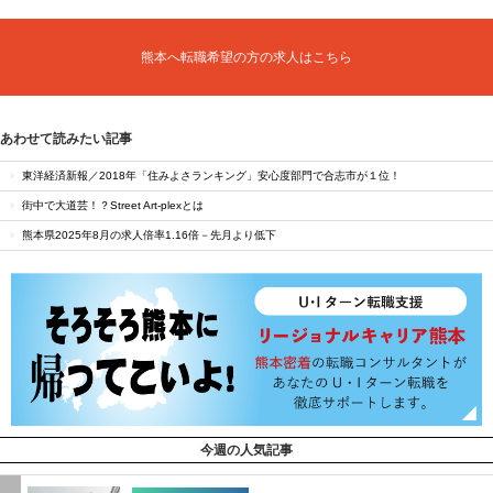
熊本へ転職希望の方の求人はこちら
あわせて読みたい記事
東洋経済新報／2018年「住みよさランキング」安心度部門で合志市が１位！
街中で大道芸！？Street Art-plexとは
熊本県2025年8月の求人倍率1.16倍－先月より低下
今週の人気記事