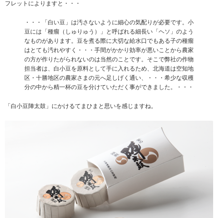
フレットによりますと・・・
・・・「白い豆」は汚さないように細心の気配りが必要です。小
豆には「種瘤（しゅりゅう）」と呼ばれる細長い「ヘソ」のよう
なものがあります。豆を煮る際に大切な給水口でもある子の種瘤
はとても汚れやすく・・・手間がかかり効率が悪いことから農家
の方が作りたがられないのは当然のことです。そこで弊社の作物
担当者は、白小豆を原料として手に入れるため、北海道は空知地
区・十勝地区の農家さまの元へ足しげく通い、・・・希少な収穫
分の中から精一杯の豆を分けていただく事ができました。・・・
「白小豆陣太鼓」にかけるてまひまと思いを感じますね。