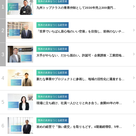
熊本の未来をつくる経営者
1
九州トップクラスの青果仲卸として2030年売上300億円…
熊本の未来をつくる経営者
2
「世界でいちばん居心地のいい空港」を目指し、前例のないチ…
熊本の未来をつくる経営者
3
大手がやらない、だから面白い。許認可・企業誘致・工業団地…
熊本の未来をつくる経営者
4
新たな事業やプロジェクトに参画し、地域の活性化に邁進する…
熊本の未来をつくる経営者
5
現場に立ち続け、社員一人ひとりと向き合う。創業80年の年…
熊本の未来をつくる経営者
6
攻めの経営で「強い産交」を取りもどす。4期連続増収、5年…