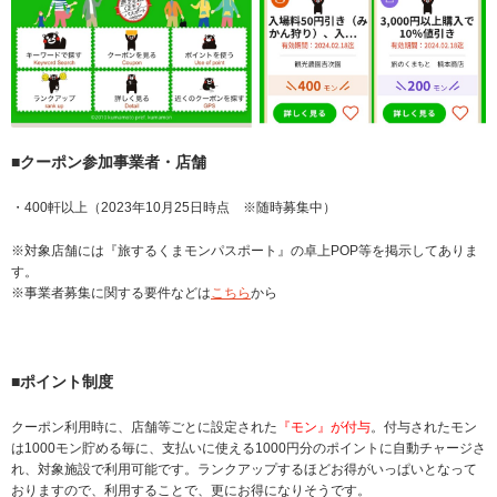
■クーポン参加事業者・店舗
・400軒以上（2023年10月25日時点 ※随時募集中）
※対象店舗には『旅するくまモンパスポート』の卓上POP等を掲示してありま
す。
※事業者募集に関する要件などは
こちら
から
■ポイント制度
クーポン利用時に、店舗等ごとに設定された
『モン』が付与
。付与されたモン
は1000モン貯める毎に、支払いに使える1000円分のポイントに自動チャージさ
れ、対象施設で利用可能です。ランクアップするほどお得がいっぱいとなって
おりますので、利用することで、更にお得になりそうです。