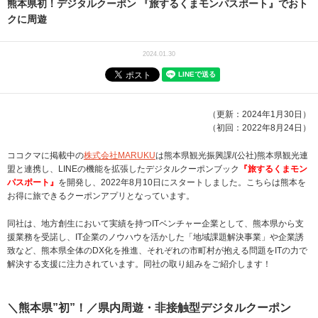
熊本県初！デジタルクーポン 『旅するくまモンパスポート』でおト
クに周遊
2024.01.30
（更新：2024年1月30日）
（初回：2022年8月24日）
ココクマに掲載中の
株式会社MARUKU
は熊本県観光振興課/(公社)熊本県観光連
盟と連携し、LINEの機能を拡張したデジタルクーポンブック
『旅するくまモン
パスポート』
を開発し、2022年8月10日にスタートしました。こちらは熊本を
お得に旅できるクーポンアプリとなっています。
同社は、地方創生において実績を持つITベンチャー企業として、熊本県から支
援業務を受諾し、IT企業のノウハウを活かした「地域課題解決事業」や企業誘
致など、熊本県全体のDX化を推進、それぞれの市町村が抱える問題をITの力で
解決する支援に注力されています。同社の取り組みをご紹介します！
＼熊本県”初”！／県内周遊・非接触型デジタルクーポン