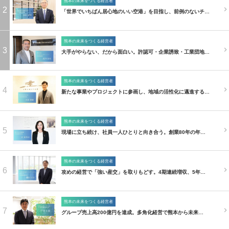
熊本の未来をつくる経営者
2
「世界でいちばん居心地のいい空港」を目指し、前例のないチ…
熊本の未来をつくる経営者
3
大手がやらない、だから面白い。許認可・企業誘致・工業団地…
熊本の未来をつくる経営者
4
新たな事業やプロジェクトに参画し、地域の活性化に邁進する…
熊本の未来をつくる経営者
5
現場に立ち続け、社員一人ひとりと向き合う。創業80年の年…
熊本の未来をつくる経営者
6
攻めの経営で「強い産交」を取りもどす。4期連続増収、5年…
熊本の未来をつくる経営者
7
グループ売上高200億円を達成。多角化経営で熊本から未来…