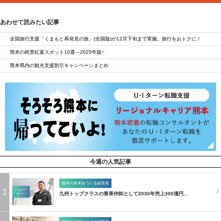
あわせて読みたい記事
全国旅行支援「くまもと再発見の旅」(全国版)が12月下旬まで実施。旅行をおトクに！
熊本の絶景紅葉スポット10選～2025年版~
熊本県内の観光支援割引キャンペーンまとめ
今週の人気記事
熊本の未来をつくる経営者
1
九州トップクラスの青果仲卸として2030年売上300億円…