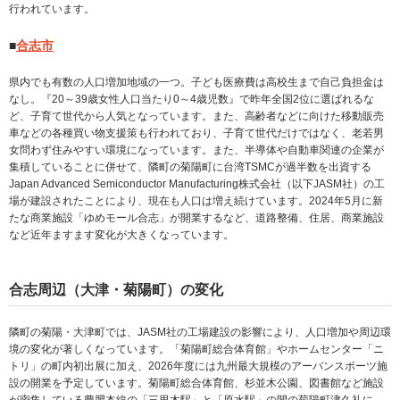
行われています。
■
合志市
県内でも有数の人口増加地域の一つ。子ども医療費は高校生まで自己負担金は
なし。『20～39歳女性人口当たり0～4歳児数』で昨年全国2位に選ばれるな
ど、子育て世代から人気となっています。また、高齢者などに向けた移動販売
車などの各種買い物支援策も行われており、子育て世代だけではなく、老若男
女問わず住みやすい環境になっています。また、半導体や自動車関連の企業が
集積していることに併せて、隣町の菊陽町に台湾TSMCが過半数を出資する
Japan Advanced Semiconductor Manufacturing株式会社（以下JASM社）の工
場が建設されたことにより、現在も人口は増え続けています。2024年5月に新
たな商業施設「ゆめモール合志」が開業するなど、道路整備、住居、商業施設
など近年ますます変化が大きくなっています。
合志周辺（大津・菊陽町）の変化
隣町の菊陽・大津町では、JASM社の工場建設の影響により、人口増加や周辺環
境の変化が著しくなっています。「菊陽町総合体育館」やホームセンター「ニ
トリ」の町内初出展に加え、2026年度には九州最大規模のアーバンスポーツ施
設の開業を予定しています。菊陽町総合体育館、杉並木公園、図書館など施設