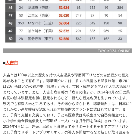
■
人吉市
人吉市は100年以上の歴史を持つ人吉温泉や球磨川下りなどの自然豊かな観光
地があることで有名です。球磨川沿いには、多くの風情ある温泉旅館、市内に
は20か所ほどの公衆浴場（銭湯）があり、市民・観光客を問わず人気の温泉地
となっています。また、人吉市鹿目町の「鹿目の滝」が、2024年3月22日に県
内初の熊本県指定名勝に指定されるなど、新たな観光名所も生まれています。
県内でも有数の米どころであり、その米から造られる「球磨焼酎」は、日本に4
つしかない産地呼称が認められた本格焼酎のブランドに選ばれています。ま
た、子育て支援も充実しており、子ども医療費は高校生まで自己負担金なし。
小中学の給食費無償化も一部助成（一人につき月千円を助成）されています。
2024年4月には、妊娠、出産から育児までをサポートする子育てアプリ「ひと
よし子育てサポートアプリすくすく」の導入を開始するなど新しい取り組みも