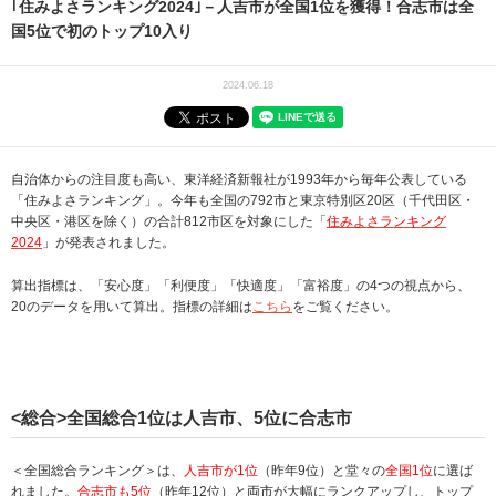
｢住みよさランキング2024｣－人吉市が全国1位を獲得！合志市は全
国5位で初のトップ10入り
2024.06.18
自治体からの注目度も高い、東洋経済新報社が1993年から毎年公表している
「住みよさランキング」。今年も全国の792市と東京特別区20区（千代田区・
中央区・港区を除く）の合計812市区を対象にした「
住みよさランキング
2024
」が発表されました。
算出指標は、「安心度」「利便度」「快適度」「富裕度」の4つの視点から、
20のデータを用いて算出。指標の詳細は
こちら
をご覧ください。
<総合>全国総合1位は人吉市、5位に合志市
＜全国総合ランキング＞は、
人吉市が1位
（昨年9位）と堂々の
全国1位
に選ば
れました。
合志市も5位
（昨年12位）と両市が大幅にランクアップし、トップ