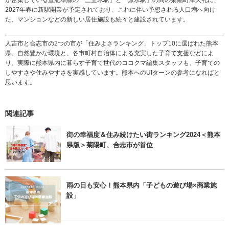
が密集している豊肥本線の「三里木駅」と「原水駅」の間の菊陽町津久礼に、
2027年春に新駅開業が予定されており、これに伴い予想される人口増へ向け
た、マンションなどの新しい居住施設も続々と建設されています。
人吉市と合志市の2つの市が「住みよさランキング」トップ10に選ばれた熊本
県。自然豊かな環境と、各市町村自治体による充実した子育て支援などによ
り、実際に熊本県内に暮らす子育て世代のココクマ編集スタッフも、子育ての
しやすさや住みやすさを実感しています。熊本へのUIターンの参考になればと
思います。
関連記事
街の幸福度＆住み続けたい街ランキング2024＜熊本
県版＞菊陽町、合志市が首位
雨の日も安心！熊本県内「子どもの遊び場×商業施
設」