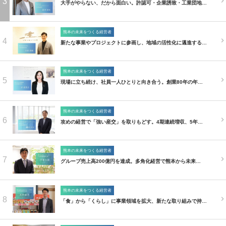
3
大手がやらない、だから面白い。許認可・企業誘致・工業団地…
熊本の未来をつくる経営者
4
新たな事業やプロジェクトに参画し、地域の活性化に邁進する…
熊本の未来をつくる経営者
5
現場に立ち続け、社員一人ひとりと向き合う。創業80年の年…
熊本の未来をつくる経営者
6
攻めの経営で「強い産交」を取りもどす。4期連続増収、5年…
熊本の未来をつくる経営者
7
グループ売上高200億円を達成。多角化経営で熊本から未来…
熊本の未来をつくる経営者
8
「食」から「くらし」に事業領域を拡大、新たな取り組みで持…