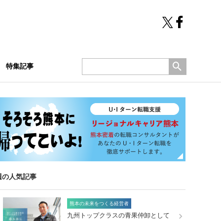
特集記事
週の人気記事
熊本の未来をつくる経営者
九州トップクラスの青果仲卸として