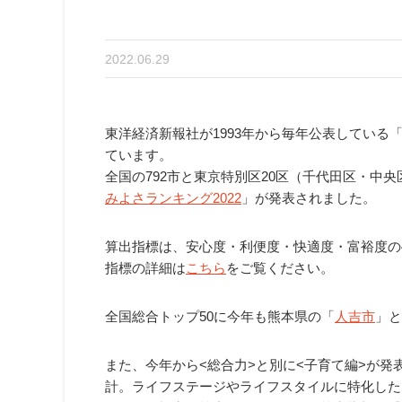
2022.06.29
東洋経済新報社が1993年から毎年公表している
ています。
全国の792市と東京特別区20区（千代田区・中
みよさランキング2022
」が発表されました。
算出指標は、安心度・利便度・快適度・富裕度の
指標の詳細は
こちら
をご覧ください。
全国総合トップ50に今年も熊本県の「
人吉市
」と
また、今年から<総合力>と別に<子育て編>が発
計。ライフステージやライフスタイルに特化した