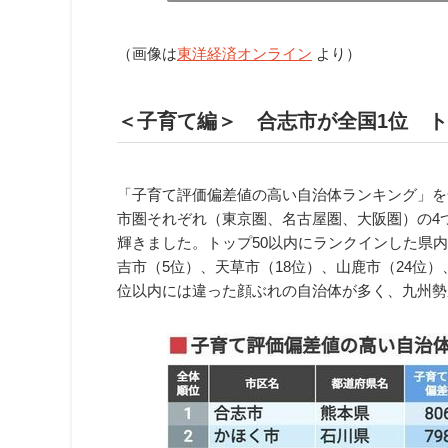
（画像は
東洋経済オンライン
より）
＜子育て編＞ 合志市が全国1位 ト
「子育て評価偏差値の高い自治体ランキング」を全
市圏それぞれ（東京圏、名古屋圏、大阪圏）の4
輝きました。トップ50以内にランクインした県内
吉市（5位）、天草市（18位）、山鹿市（24位）
位以内には違った顔ぶれの自治体が多く、九州勢