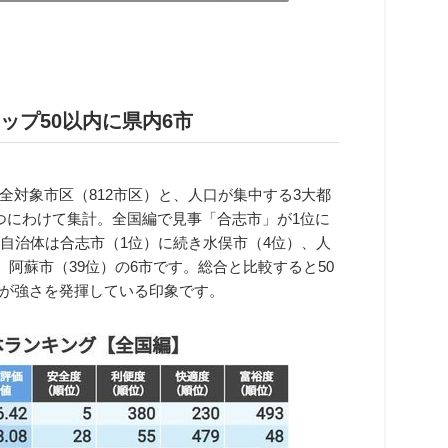
ップ50以内に県内6市
対象市区（812市区）と、人口が集中する3大都
つにわけて集計。全国編で見事「合志市」が1位に
自治体は合志市（1位）に続き水俣市（4位）、人
、阿蘇市（39位）の6市です。総合と比較すると50
が強さを発揮している印象です。