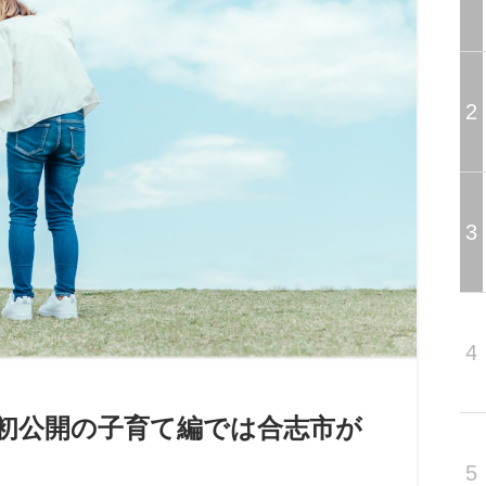
2
3
4
｣－初公開の子育て編では合志市が
5