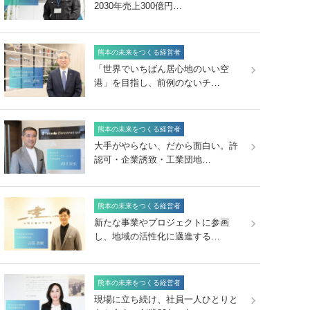
2030年売上300億円…
熊本の未来をつくる経営者
「世界でいちばん居心地のいい空
港」を目指し、前例のないチ…
熊本の未来をつくる経営者
大手がやらない、だから面白い。許
認可・企業誘致・工業団地…
熊本の未来をつくる経営者
新たな事業やプロジェクトに参画
し、地域の活性化に邁進する…
熊本の未来をつくる経営者
現場に立ち続け、社員一人ひとりと