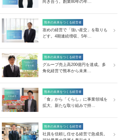
向き合う。創業80年の年…
熊本の未来をつくる経営者
攻めの経営で「強い産交」を取りも
どす。4期連続増収、5年…
熊本の未来をつくる経営者
グループ売上高200億円を達成。多
角化経営で熊本から未来…
熊本の未来をつくる経営者
「食」から「くらし」に事業領域を
拡大、新たな取り組みで持…
熊本の未来をつくる経営者
社員を信頼し任せる経営で急成長。