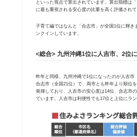
といった視点で算出されています。算出指標は「住
に最も重視される安心度の比重を高く評価されて
子育て編ではなんと「合志市」が全国1位に輝きま
ンクインしています。
<総合> 九州沖縄1位に人吉市、2位
昨年と同様、九州沖縄で1位になったのが人吉市（
合志市（全国21位）で、両市とも昨年より順位
発揮しており、人吉市の安心度は14位、合志市の
ています。人吉市は利便性でも17位と上位にラ