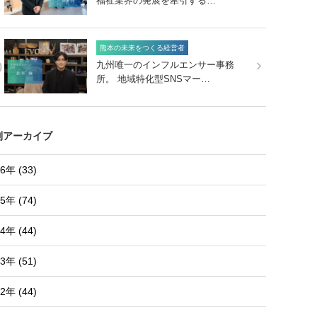
福祉業界の発展を牽引する…
熊本の未来をつくる経営者
0
九州唯一のインフルエンサー事務
所。 地域特化型SNSマー…
別アーカイブ
6年 (33)
5年 (74)
4年 (44)
3年 (51)
2年 (44)