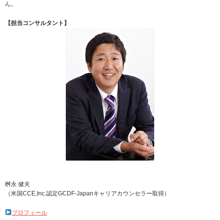
ん。
【担当コンサルタント】
桝永 健夫
（米国CCE,Inc.認定GCDF-Japanキャリアカウンセラー取得）
プロフィール