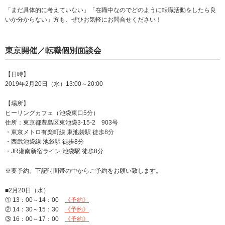
「まだ具体的に考えていない」「在職中なのでどのように転職活動をしたら良
いか分からない」方も、ぜひお気軽にお問合せください！
東京開催／転職個別面談会
【日時】
2019年2月20日（水）13:00～20:00
【場所】
ヒーリングカフェ（池袋東口5分）
住所：東京都豊島区東池袋3-15-2 903号
・東京メトロ有楽町線 東池袋駅 徒歩8分
・西武池袋線 池袋駅 徒歩8分
・JR湘南新宿ライン 池袋駅 徒歩8分
※要予約。下記時間帯の中からご予約をお願い致します。
■2月20日（水）
① 13：00～14：00
《予約》
② 14：30～15：30
《予約》
③ 16：00～17：00
《予約》