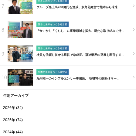
熊本の未来をつくる経営者
7
グループ売上高200億円を達成。多角化経営で熊本から未来…
熊本の未来をつくる経営者
8
「食」から「くらし」に事業領域を拡大、新たな取り組みで持…
熊本の未来をつくる経営者
9
社員を信頼し任せる経営で急成長。福祉業界の発展を牽引する…
熊本の未来をつくる経営者
10
九州唯一のインフルエンサー事務所。 地域特化型SNSマー…
年別アーカイブ
2026年 (34)
2025年 (74)
2024年 (44)