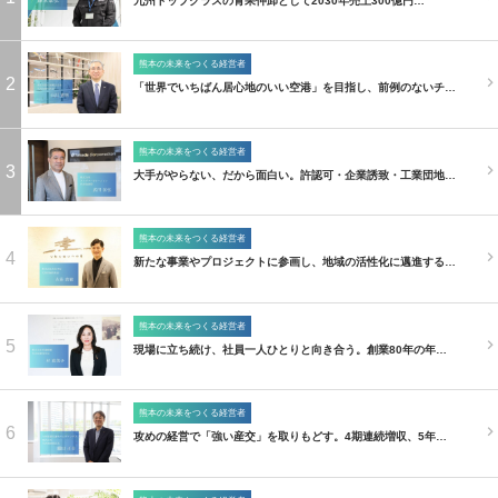
九州トップクラスの青果仲卸として2030年売上300億円…
熊本の未来をつくる経営者
2
「世界でいちばん居心地のいい空港」を目指し、前例のないチ…
熊本の未来をつくる経営者
3
大手がやらない、だから面白い。許認可・企業誘致・工業団地…
熊本の未来をつくる経営者
4
新たな事業やプロジェクトに参画し、地域の活性化に邁進する…
熊本の未来をつくる経営者
5
現場に立ち続け、社員一人ひとりと向き合う。創業80年の年…
熊本の未来をつくる経営者
6
攻めの経営で「強い産交」を取りもどす。4期連続増収、5年…