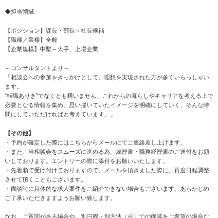
◆担当領域
【ポジション】課長・部長～社長候補
【職種／業種】全般
【企業規模】中堅～大手、上場企業
～コンサルタントより～
「相談会への参加をきっかけとして、理想を実現された方が多くいらっしゃい
ます。
“転職ありき”でなくとも構いません。これからの暮らしやキャリアを考える上で
必要となる情報を集め、
思い描いていたイメージを明確にしていく、そんな時
間にしていただければと考えています。」
【その他】
・予約が確定した際にはこちらからメールにてご連絡差し上げます。
・また、当相談会をスムーズに進める為、履歴書・職務経歴書のご送付をお願
いしております。エントリーの際に添付をお願いいたします。
・先着順で受け付けておりますので、メールを頂きました際に、再度日程調整
させて頂くこともございます。
・
面談時に具体的な求人案件をご紹介できない場合もございます。あらかじめ
ご了承いただきますようお願い致します。
なお、ご質問がある場合や、別日程・別方法（※）での面談をご希望の場合な