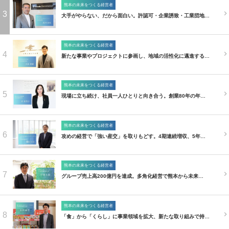
熊本の未来をつくる経営者
3
大手がやらない、だから面白い。許認可・企業誘致・工業団地…
熊本の未来をつくる経営者
4
新たな事業やプロジェクトに参画し、地域の活性化に邁進する…
熊本の未来をつくる経営者
5
現場に立ち続け、社員一人ひとりと向き合う。創業80年の年…
熊本の未来をつくる経営者
6
攻めの経営で「強い産交」を取りもどす。4期連続増収、5年…
熊本の未来をつくる経営者
7
グループ売上高200億円を達成。多角化経営で熊本から未来…
熊本の未来をつくる経営者
8
「食」から「くらし」に事業領域を拡大、新たな取り組みで持…