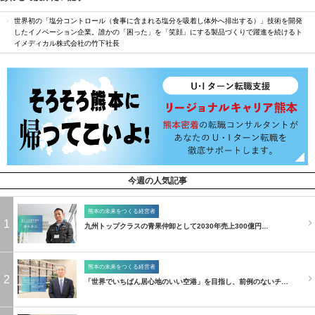
世界初の「塩分コントロール（食事に含まれる塩分を吸着し体外へ排出する）」技術を開発
したイノベーション企業。誰かの「困った」を「笑顔」にする製品づくりで躍進を続けるト
イメディカル株式会社の竹下社長
今週の人気記事
熊本の未来をつくる経営者
1
九州トップクラスの青果仲卸として2030年売上300億円…
熊本の未来をつくる経営者
2
「世界でいちばん居心地のいい空港」を目指し、前例のないチ…