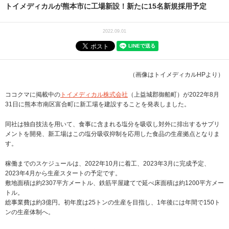
トイメディカルが熊本市に工場新設！新たに15名新規採用予定
2022.09.01
（画像はトイメディカルHPより）
ココクマに掲載中の
トイメディカル株式会社
（上益城郡御船町）が2022年8月
31日に熊本市南区富合町に新工場を建設することを発表しました。
同社は独自技法を用いて、食事に含まれる塩分を吸収し対外に排出するサプリ
メントを開発、新工場はこの塩分吸収抑制を応用した食品の生産拠点となりま
す。
稼働までのスケジュールは、2022年10月に着工、2023年3月に完成予定、
2023年4月から生産スタートの予定です。
敷地面積は約2307平方メートル、鉄筋平屋建てで延べ床面積は約1200平方メー
トル。
総事業費は約3億円。初年度は25トンの生産を目指し、1年後には年間で150ト
ンの生産体制へ。