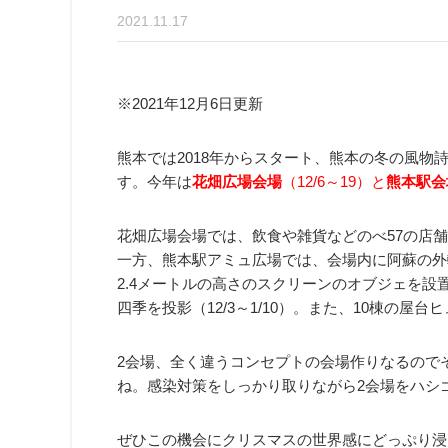
2021.11.17
※2021年12月6日更新
熊本では2018年からスタート、熊本の冬の風物
す。今年は
花畑広場会場
（12/6～19）と
熊本駅会
花畑広場会場では、飲食や雑貨などのべ57の店
一方、熊本駅アミュ広場では、会場内に阿蘇の外
2.4メートルの高さのスクリーンのオブジェを
四季を投影（12/3～1/10）。また、10棟の屋
2会場、全く違うコンセプトの会場作りなるので
ね。感染対策をしっかり取りながら2会場をハシ
ぜひこの機会にクリスマスの世界感にどっぷり浸