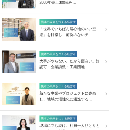
2030年売上300億円…
熊本の未来をつくる経営者
「世界でいちばん居心地のいい空
港」を目指し、前例のないチ…
熊本の未来をつくる経営者
大手がやらない、だから面白い。許
認可・企業誘致・工業団地…
熊本の未来をつくる経営者
新たな事業やプロジェクトに参画
し、地域の活性化に邁進する…
熊本の未来をつくる経営者
現場に立ち続け、社員一人ひとりと