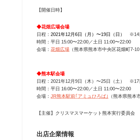
【開催日時】
◆花畑広場会場
日程：
2021年
12月
6日
（月
）
〜
1
9日
（日）
※14
時間：平日
15:00〜22:0
0／土日
11:00〜22:0
0
会場：
花畑広場
（
熊本県熊本市中央区花畑
町7-1
◆熊本駅会場
日程：2021年
12月
9日
（木
）
〜
2
5日
（土） ※1
時間：平日
16:00〜22:0
0／土日
11:00〜22:0
0
会場：
JR熊本駅前｢アミュひろば｣
（
熊本県熊本
【主催】クリスマスマーケット熊本実行委員会
出店企業情報