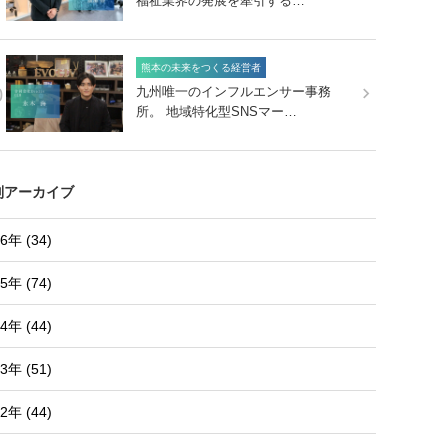
福祉業界の発展を牽引する…
熊本の未来をつくる経営者
0
九州唯一のインフルエンサー事務
所。 地域特化型SNSマー…
別アーカイブ
6年 (34)
5年 (74)
4年 (44)
3年 (51)
2年 (44)