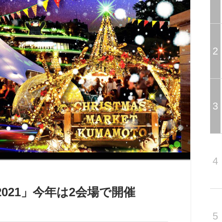
2
3
4
021」今年は2会場で開催
5