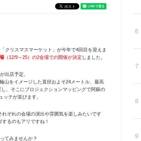
6
詩「クリスマスマーケット」が今年で4回目を迎えま
場
（12/9～25）の2会場での開催が決定
しました。
7
舗が出店予定。
輪山をイメージした直径およそ24メートル、最高
設置し、そこにプロジェクションマッピングで阿蘇の
台ヒュッテが並びます。
8
それぞれの会場の演出や雰囲気を楽しみたいです
ゴするのもアリですね！
9
ってみませんか？