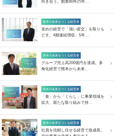
向き合う。創業80年の年…
熊本の未来をつくる経営者
攻めの経営で「強い産交」を取りも
どす。4期連続増収、5年…
熊本の未来をつくる経営者
グループ売上高200億円を達成。多
角化経営で熊本から未来…
熊本の未来をつくる経営者
「食」から「くらし」に事業領域を
拡大、新たな取り組みで持…
熊本の未来をつくる経営者
社員を信頼し任せる経営で急成長。