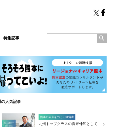
特集記事
週の人気記事
熊本の未来をつくる経営者
九州トップクラスの青果仲卸として